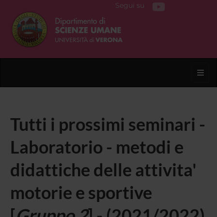
Segui su
Toggl
Tutti i prossimi seminari -
Laboratorio - metodi e
didattiche delle attivita'
motorie e sportive
[
Gruppo 2
] - (2021/2022)