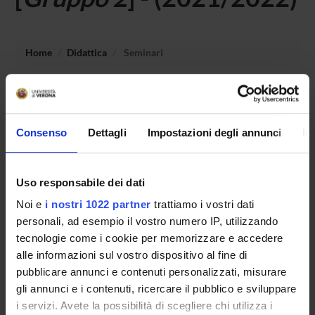
Home
Didattica
Seminari
Non è stato trovato alcun seminario relativo
all'insegnamento Laboratorio - metodi e didattiche delle
attivita' motorie e sportive.
Consenso
Dettagli
Impostazioni degli annunci
In
Uso responsabile dei dati
OFFERTA FORMATIVA
Noi e
i nostri 1022 partner
trattiamo i vostri dati
CORSI DI STUDIO
personali, ad esempio il vostro numero IP, utilizzando
tecnologie come i cookie per memorizzare e accedere
DOTTORATI, MASTER E FORMAZIONE SUPERIORE
alle informazioni sul vostro dispositivo al fine di
pubblicare annunci e contenuti personalizzati, misurare
Contatti
gli annunci e i contenuti, ricercare il pubblico e sviluppare
i servizi. Avete la possibilità di scegliere chi utilizza i
Persone