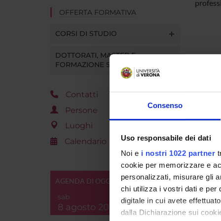
profess
OFFERTA FORMATIVA
CORSI DI STUDIO
DOTTORATI, MASTER E
FORMAZIONE SUPERIORE
Contatti
Consenso
Persone
Luoghi
Uso responsabile dei dati
Calendario
Noi e
i nostri 1022 partner
t
cookie per memorizzare e acce
personalizzati, misurare gli an
AGENDA DI OGGI
chi utilizza i vostri dati e pe
sab
digitale in cui avete effettua
8 agosto 2026
dalla Dichiarazione sui cookie