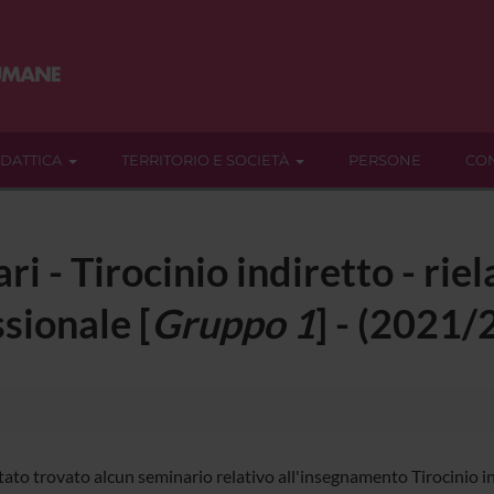
IDATTICA
TERRITORIO E SOCIETÀ
PERSONE
CON
ari - Tirocinio indiretto - ri
sionale [
Gruppo 1
] - (2021/
tato trovato alcun seminario relativo all'insegnamento Tirocinio in