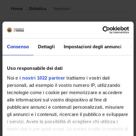
Home
Didattica
Seminari
Non è stato trovato alcun seminario relativo
all'insegnamento Storia del pensiero del rinascimento.
Consenso
Dettagli
Impostazioni degli annunci
In
OFFERTA FORMATIVA
Uso responsabile dei dati
CORSI DI STUDIO
Noi e
i nostri 1022 partner
trattiamo i vostri dati
personali, ad esempio il vostro numero IP, utilizzando
DOTTORATI, MASTER E FORMAZIONE SUPERIORE
tecnologie come i cookie per memorizzare e accedere
alle informazioni sul vostro dispositivo al fine di
Contatti
pubblicare annunci e contenuti personalizzati, misurare
Persone
gli annunci e i contenuti, ricercare il pubblico e sviluppare
Luoghi
i servizi. Avete la possibilità di scegliere chi utilizza i
vostri dati e per quali scopi. Le vostre scelte in materia di
Calendario