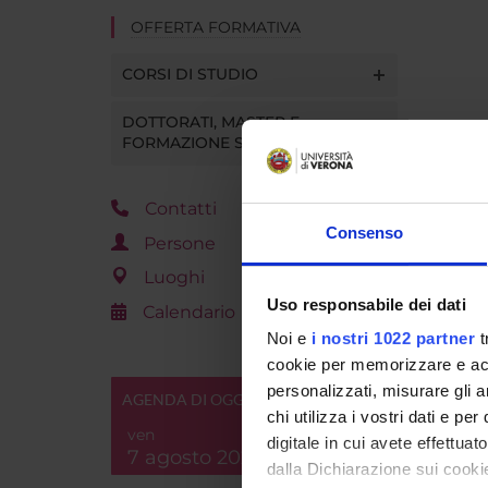
OFFERTA FORMATIVA
CORSI DI STUDIO
DOTTORATI, MASTER E
FORMAZIONE SUPERIORE
Contatti
Consenso
Persone
Luoghi
Uso responsabile dei dati
Calendario
Noi e
i nostri 1022 partner
t
cookie per memorizzare e acce
personalizzati, misurare gli an
AGENDA DI OGGI
chi utilizza i vostri dati e pe
ven
digitale in cui avete effettua
7 agosto 2026
dalla Dichiarazione sui cookie