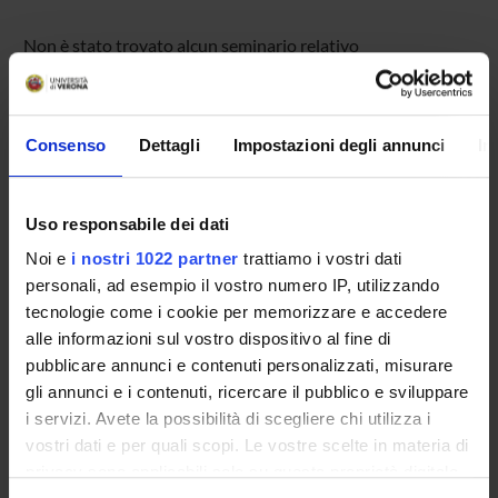
Non è stato trovato alcun seminario relativo
all'insegnamento Psicologia clinica.
Consenso
Dettagli
Impostazioni degli annunci
In
OFFERTA FORMATIVA
CORSI DI STUDIO
Uso responsabile dei dati
Noi e
i nostri 1022 partner
trattiamo i vostri dati
DOTTORATI, MASTER E FORMAZIONE SUPERIORE
personali, ad esempio il vostro numero IP, utilizzando
tecnologie come i cookie per memorizzare e accedere
Contatti
alle informazioni sul vostro dispositivo al fine di
Persone
pubblicare annunci e contenuti personalizzati, misurare
gli annunci e i contenuti, ricercare il pubblico e sviluppare
Luoghi
i servizi. Avete la possibilità di scegliere chi utilizza i
Calendario
vostri dati e per quali scopi. Le vostre scelte in materia di
privacy sono applicabili solo su questa proprietà digitale