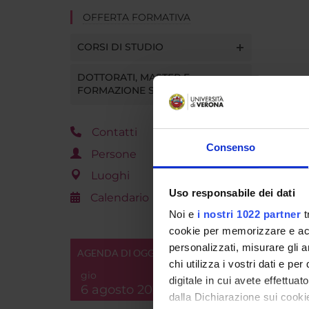
OFFERTA FORMATIVA
CORSI DI STUDIO
DOTTORATI, MASTER E
FORMAZIONE SUPERIORE
Contatti
Consenso
Persone
Luoghi
Uso responsabile dei dati
Calendario
Noi e
i nostri 1022 partner
t
cookie per memorizzare e acce
personalizzati, misurare gli an
AGENDA DI OGGI
chi utilizza i vostri dati e pe
gio
digitale in cui avete effettua
6 agosto 2026
dalla Dichiarazione sui cookie