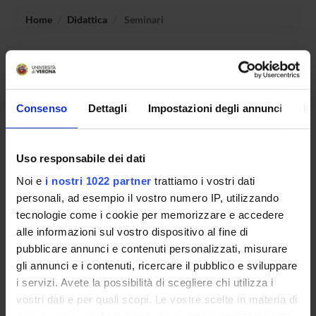
Home
Didattica
Seminari
Non è stato trovato alcun seminario relativo
all'insegnamento Fondamenti di neuroscienze.
Consenso
Dettagli
Impostazioni degli annunci
In
OFFERTA FORMATIVA
Uso responsabile dei dati
CORSI DI STUDIO
Noi e
i nostri 1022 partner
trattiamo i vostri dati
personali, ad esempio il vostro numero IP, utilizzando
DOTTORATI, MASTER E FORMAZIONE SUPERIORE
tecnologie come i cookie per memorizzare e accedere
alle informazioni sul vostro dispositivo al fine di
Contatti
pubblicare annunci e contenuti personalizzati, misurare
Persone
gli annunci e i contenuti, ricercare il pubblico e sviluppare
Luoghi
i servizi. Avete la possibilità di scegliere chi utilizza i
vostri dati e per quali scopi. Le vostre scelte in materia di
Calendario