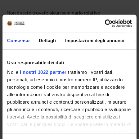
Non è stato trovato alcun seminario relativo
all'insegnamento Ermeneutica filosofica (i).
Consenso
Dettagli
Impostazioni degli annunci
In
OFFERTA FORMATIVA
CORSI DI STUDIO
Uso responsabile dei dati
Noi e
i nostri 1022 partner
trattiamo i vostri dati
DOTTORATI, MASTER E FORMAZIONE SUPERIORE
personali, ad esempio il vostro numero IP, utilizzando
tecnologie come i cookie per memorizzare e accedere
Contatti
alle informazioni sul vostro dispositivo al fine di
Persone
pubblicare annunci e contenuti personalizzati, misurare
gli annunci e i contenuti, ricercare il pubblico e sviluppare
Luoghi
i servizi. Avete la possibilità di scegliere chi utilizza i
Calendario
vostri dati e per quali scopi. Le vostre scelte in materia di
privacy sono applicabili solo su questa proprietà digitale