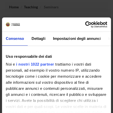
Home
Teaching
Seminars
No recent seminar found relating to teaching Fondamenti
di pedagogia speciale.
Consenso
Dettagli
Impostazioni degli annunci
In
STUDYING
Uso responsabile dei dati
COURSES
Noi e
i nostri 1022 partner
trattiamo i vostri dati
personali, ad esempio il vostro numero IP, utilizzando
PHD PROGRAMMES AND POSTGRADUATE
tecnologie come i cookie per memorizzare e accedere
TRAINING
alle informazioni sul vostro dispositivo al fine di
pubblicare annunci e contenuti personalizzati, misurare
Contacts
gli annunci e i contenuti, ricercare il pubblico e sviluppare
People
i servizi. Avete la possibilità di scegliere chi utilizza i
Places
vostri dati e per quali scopi. Le vostre scelte in materia di
privacy sono applicabili solo su questa proprietà digitale