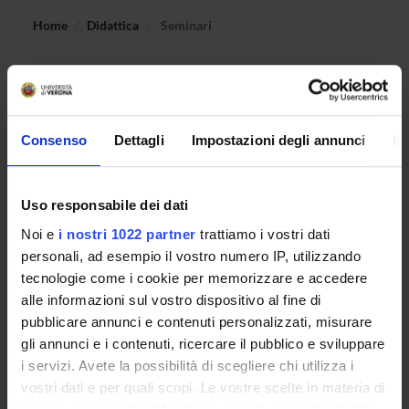
Home
Didattica
Seminari
Non è stato trovato alcun seminario relativo
all'insegnamento Geografia sociale e culturale.
Consenso
Dettagli
Impostazioni degli annunci
In
OFFERTA FORMATIVA
Uso responsabile dei dati
CORSI DI STUDIO
Noi e
i nostri 1022 partner
trattiamo i vostri dati
personali, ad esempio il vostro numero IP, utilizzando
DOTTORATI, MASTER E FORMAZIONE SUPERIORE
tecnologie come i cookie per memorizzare e accedere
alle informazioni sul vostro dispositivo al fine di
Contatti
pubblicare annunci e contenuti personalizzati, misurare
Persone
gli annunci e i contenuti, ricercare il pubblico e sviluppare
Luoghi
i servizi. Avete la possibilità di scegliere chi utilizza i
vostri dati e per quali scopi. Le vostre scelte in materia di
Calendario