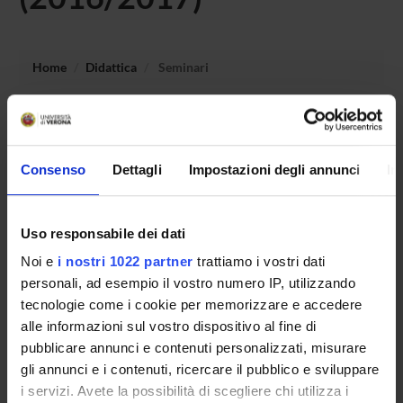
Home
Didattica
Seminari
Non è stato trovato alcun seminario relativo
all'insegnamento Sociologia e analisi delle dinamiche
sociali.
Consenso
Dettagli
Impostazioni degli annunci
In
Uso responsabile dei dati
OFFERTA FORMATIVA
Noi e
i nostri 1022 partner
trattiamo i vostri dati
CORSI DI STUDIO
personali, ad esempio il vostro numero IP, utilizzando
tecnologie come i cookie per memorizzare e accedere
DOTTORATI, MASTER E FORMAZIONE SUPERIORE
alle informazioni sul vostro dispositivo al fine di
pubblicare annunci e contenuti personalizzati, misurare
Contatti
gli annunci e i contenuti, ricercare il pubblico e sviluppare
i servizi. Avete la possibilità di scegliere chi utilizza i
Persone