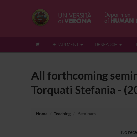
DEPARTMENT
RESEARCH
T
All forthcoming semin
Torquati Stefania - (
Home
Teaching
Seminars
No rece