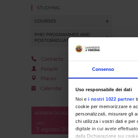
STUDYING
COURSES
PHD PROGRAMMES AND
POSTGRADUATE TRAINING
Contacts
People
Consenso
Places
Calendar
Uso responsabile dei dati
Noi e
i nostri 1022 partner
t
cookie per memorizzare e acce
AGENDA DI OGGI
personalizzati, misurare gli an
chi utilizza i vostri dati e pe
ven
7 agosto 2026
digitale in cui avete effettua
dalla Dichiarazione sui cookie