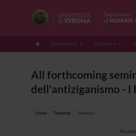
DEPARTMENT
RESEARCH
T
All forthcoming semin
dell'antiziganismo - I
Home
Teaching
Seminars
No rece