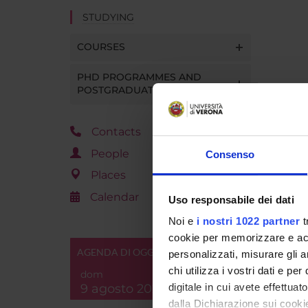
STUDYING
COURSES
PHD PROGRAMMES AND
POSTGRADUATE TRAINING
Contacts
People
Consenso
Places
Calendar
Uso responsabile dei dati
Noi e
i nostri 1022 partner
t
cookie per memorizzare e acce
AGENDA DI OGGI
personalizzati, misurare gli an
chi utilizza i vostri dati e pe
dom
9 agosto 2026
digitale in cui avete effettua
dalla Dichiarazione sui cookie