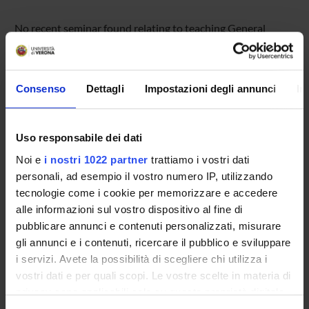
No recent seminar found relating to teaching General
linguistics (i).
Consenso
Dettagli
Impostazioni degli annunci
In
STUDYING
COURSES
Uso responsabile dei dati
Noi e
i nostri 1022 partner
trattiamo i vostri dati
PHD PROGRAMMES AND POSTGRADUATE
personali, ad esempio il vostro numero IP, utilizzando
TRAINING
tecnologie come i cookie per memorizzare e accedere
alle informazioni sul vostro dispositivo al fine di
Contacts
pubblicare annunci e contenuti personalizzati, misurare
People
gli annunci e i contenuti, ricercare il pubblico e sviluppare
Places
i servizi. Avete la possibilità di scegliere chi utilizza i
vostri dati e per quali scopi. Le vostre scelte in materia di
Calendar
privacy sono applicabili solo su questa proprietà digitale
in cui avete effettuato le vostre scelte. È possibile