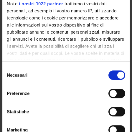
Noi e
i nostri 1022 partner
trattiamo i vostri dati
Notices
personali, ad esempio il vostro numero IP, utilizzando
Thesis and internship proposals
tecnologie come i cookie per memorizzare e accedere
Governing bodies
alle informazioni sul vostro dispositivo al fine di
Faculty staff
pubblicare annunci e contenuti personalizzati, misurare
gli annunci e i contenuti, ricercare il pubblico e sviluppare
i servizi. Avete la possibilità di scegliere chi utilizza i
STUDYING
vostri dati e per quali scopi. Le vostre scelte in materia di
privacy sono applicabili solo su questa proprietà digitale
COURSES
in cui avete effettuato le vostre scelte. È possibile
Selezione
PHD PROGRAMMES AND POSTGRADUATE
modificare o revocare il proprio consenso in qualsiasi
Necessari
del
TRAINING
momento dalla Dichiarazione sui cookie o facendo clic
consenso
sull'icona di attivazione della privacy.
Preferenze
Contacts
Con il tuo consenso, vorremmo anche:
People
raccogliere informazioni sulla tua posizione
Statistiche
Places
geografica, con un'approssimazione di qualche
Calendar
metro,
Marketing