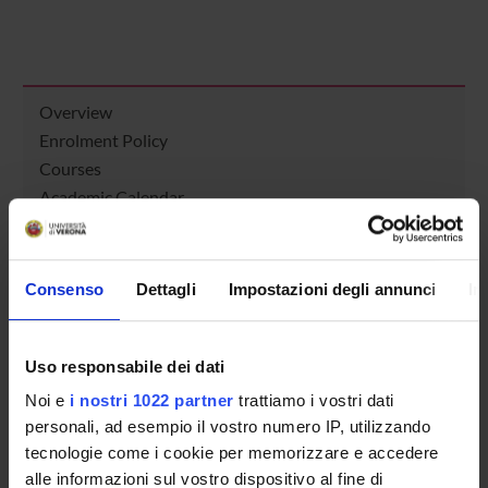
Overview
Enrolment Policy
Courses
Academic Calendar
Lesson timetable
Degree Programme
Exam calendar
Consenso
Dettagli
Impostazioni degli annunci
In
Notices
Thesis and internship proposals
Governing bodies
Uso responsabile dei dati
Faculty staff
Noi e
i nostri 1022 partner
trattiamo i vostri dati
personali, ad esempio il vostro numero IP, utilizzando
tecnologie come i cookie per memorizzare e accedere
STUDYING
alle informazioni sul vostro dispositivo al fine di