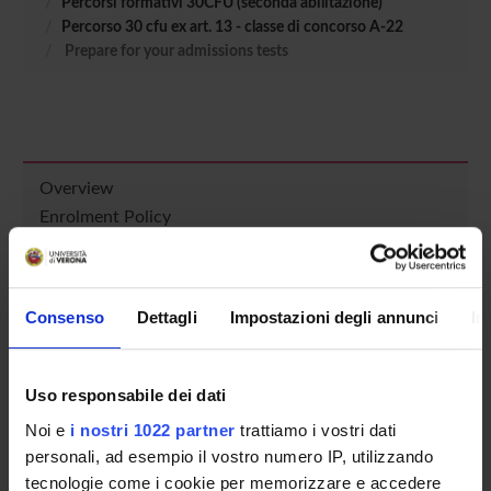
Percorsi formativi 30CFU (seconda abilitazione)
Percorso 30 cfu ex art. 13 - classe di concorso A-22
Prepare for your admissions tests
Overview
Enrolment Policy
Courses
Academic Calendar
Lesson timetable
Consenso
Dettagli
Impostazioni degli annunci
In
Degree Programme
Exam calendar
Notices
Uso responsabile dei dati
Thesis and internship proposals
Noi e
i nostri 1022 partner
trattiamo i vostri dati
Governing bodies
personali, ad esempio il vostro numero IP, utilizzando
Faculty staff
tecnologie come i cookie per memorizzare e accedere