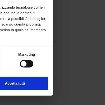
utilizzando tecnologie come i
re annunci e contenuti
vete la possibilità di scegliere
li solo su questa proprietà
consenso in qualsiasi momento
alche metro,
Marketing
e specifiche (impronte
ezione dettagli
. Puoi
Accetta tutti
l media e per analizzare il
ostri partner che si occupano
azioni che hai fornito loro o