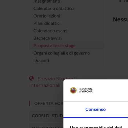
d
Insegnamenti
Calendario didattico
Orario lezioni
Nessu
Piani didattici
Calendario esami
Bacheca avvisi
Proposte tesi e stage
Organi collegiali e di governo
Docenti
Servizio Studenti
Internazionali
OFFERTA FORMATIVA
Consenso
CORSI DI STUDIO
Uso responsabile dei dati