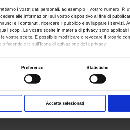
rattiamo i vostri dati personali, ad esempio il vostro numero IP, 
dere alle informazioni sul vostro dispositivo al fine di pubblica
nunci e i contenuti, ricercare il pubblico e sviluppare i servizi. A
r quali scopi. Le vostre scelte in materia di privacy sono applicabi
to le vostre scelte. È possibile modificare o revocare il proprio 
 o facendo clic sull'icona di attivazione della privacy.
mo anche:
oni sulla tua posizione geografica, con un'approssimazione di qu
Preferenze
Statistiche
spositivo, scansionandolo attivamente alla ricerca di caratteristich
aborati i tuoi dati personali e imposta le tue preferenze nella
s
consenso in qualsiasi momento dalla Dichiarazione sui cookie.
Accetta selezionati
nalizzare contenuti ed annunci, per fornire funzionalità dei socia
inoltre informazioni sul modo in cui utilizzi il nostro sito con i n
icità e social media, i quali potrebbero combinarle con altre inform
lizzo dei loro servizi.