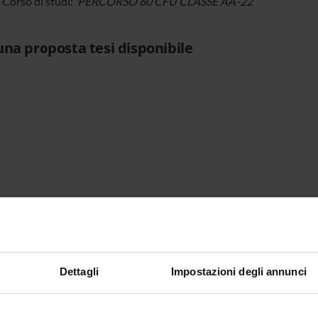
i Corso di studi:
PERCORSO 60 CFU CLASSE AA-22
na proposta tesi disponibile
Dettagli
Impostazioni degli annunci