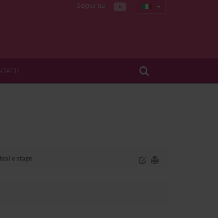
Segui su
TATTI
esi e stage