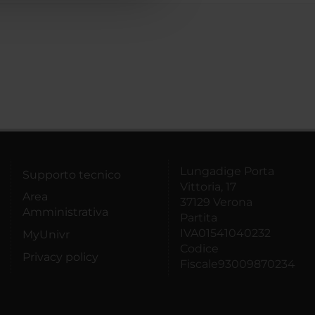
Lungadige Porta
Supporto tecnico
Vittoria, 17
Area
37129 Verona
Amministrativa
Partita
IVA01541040232
MyUnivr
Codice
Privacy policy
Fiscale93009870234