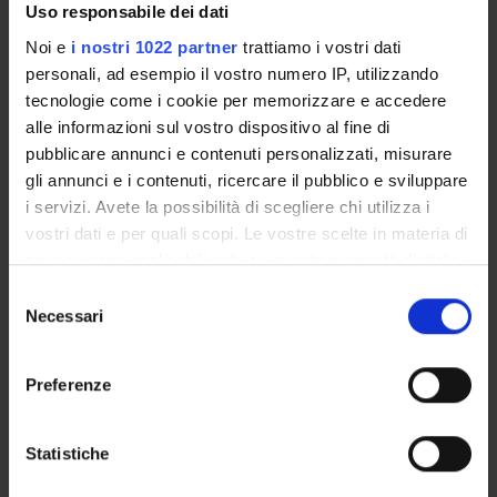
Uso responsabile dei dati
Calendario esami
Bacheca avvisi
Noi e
i nostri 1022 partner
trattiamo i vostri dati
Proposte tesi e stage
personali, ad esempio il vostro numero IP, utilizzando
tecnologie come i cookie per memorizzare e accedere
Organi collegiali e di governo
alle informazioni sul vostro dispositivo al fine di
Docenti
pubblicare annunci e contenuti personalizzati, misurare
gli annunci e i contenuti, ricercare il pubblico e sviluppare
OFFERTA FORMATIVA
i servizi. Avete la possibilità di scegliere chi utilizza i
vostri dati e per quali scopi. Le vostre scelte in materia di
CORSI DI STUDIO
privacy sono applicabili solo su questa proprietà digitale
in cui avete effettuato le vostre scelte. È possibile
Selezione
DOTTORATI, MASTER E FORMAZIONE SUPERIORE
modificare o revocare il proprio consenso in qualsiasi
Necessari
del
momento dalla Dichiarazione sui cookie o facendo clic
consenso
Contatti
sull'icona di attivazione della privacy.
Preferenze
Persone
Con il tuo consenso, vorremmo anche:
Luoghi
raccogliere informazioni sulla tua posizione
Statistiche
Calendario
geografica, con un'approssimazione di qualche