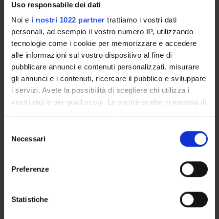
Uso responsabile dei dati
Exam calendar
Notices
Noi e
i nostri 1022 partner
trattiamo i vostri dati
Thesis and internship proposals
personali, ad esempio il vostro numero IP, utilizzando
tecnologie come i cookie per memorizzare e accedere
Governing bodies
alle informazioni sul vostro dispositivo al fine di
Faculty staff
pubblicare annunci e contenuti personalizzati, misurare
gli annunci e i contenuti, ricercare il pubblico e sviluppare
STUDYING
i servizi. Avete la possibilità di scegliere chi utilizza i
vostri dati e per quali scopi. Le vostre scelte in materia di
COURSES
privacy sono applicabili solo su questa proprietà digitale
in cui avete effettuato le vostre scelte. È possibile
Selezione
PHD PROGRAMMES AND POSTGRADUATE
modificare o revocare il proprio consenso in qualsiasi
Necessari
TRAINING
del
momento dalla Dichiarazione sui cookie o facendo clic
consenso
sull'icona di attivazione della privacy.
Contacts
Preferenze
People
Con il tuo consenso, vorremmo anche:
Places
raccogliere informazioni sulla tua posizione
Statistiche
geografica, con un'approssimazione di qualche
Calendar