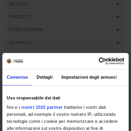
RICERCA
PROGETTI
PUBBLICAZIONI
INCARICHI
ORGANIZZAZIONE
Consenso
Dettagli
Impostazioni degli annunci
In
GOVERNANCE
Uso responsabile dei dati
COMMISSIONI
Noi e
i nostri 1022 partner
trattiamo i vostri dati
UFFICI E STRUTTURE DI SERVIZIO
personali, ad esempio il vostro numero IP, utilizzando
tecnologie come i cookie per memorizzare e accedere
SERVIZI DI SEGRETERIA STUDENTI
alle informazioni sul vostro dispositivo al fine di