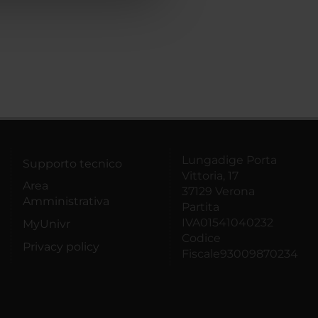
Lungadige Porta
Supporto tecnico
Vittoria, 17
Area
37129 Verona
Amministrativa
Partita
IVA01541040232
MyUnivr
Codice
Privacy policy
Fiscale93009870234