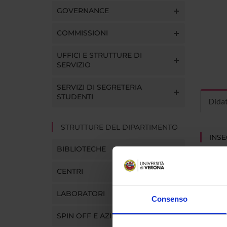
GOVERNANCE
COMMISSIONI
UFFICI E STRUTTURE DI
SERVIZIO
SERVIZI DI SEGRETERIA
STUDENTI
Dida
STRUTTURE DEL DIPARTIMENTO
INS
BIBLIOTECHE
Insegna
Clicca s
CENTRI
LABORATORI
Consenso
SPIN OFF E AZIENDE
CORS