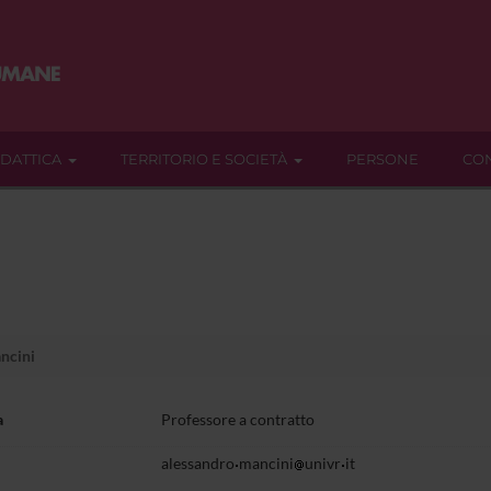
IDATTICA
TERRITORIO E SOCIETÀ
PERSONE
CON
ncini
a
Professore a contratto
alessandro
mancini
univr
it