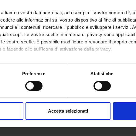
rattiamo i vostri dati personali, ad esempio il vostro numero IP, 
di
Metodi e strumenti operativi per la
4
dere alle informazioni sul vostro dispositivo al fine di pubblica
zionamento e
supervisione (2025/2026)
nunci e i contenuti, ricercare il pubblico e sviluppare i servizi. A
rnamento
r quali scopi. Le vostre scelte in materia di privacy sono applicabi
sionale in
isione nei
to le vostre scelte. È possibile modificare o revocare il proprio 
 alla persona
 o facendo clic sull'icona di attivazione della privacy.
uipe
rofessionali
mo anche:
ate
oni sulla tua posizione geografica, con un'approssimazione di qu
Preferenze
Statistiche
spositivo, scansionandolo attivamente alla ricerca di caratteristich
aborati i tuoi dati personali e imposta le tue preferenze nella
s
consenso in qualsiasi momento dalla Dichiarazione sui cookie.
Accetta selezionati
nalizzare contenuti ed annunci, per fornire funzionalità dei socia
inoltre informazioni sul modo in cui utilizzi il nostro sito con i n
icità e social media, i quali potrebbero combinarle con altre inform