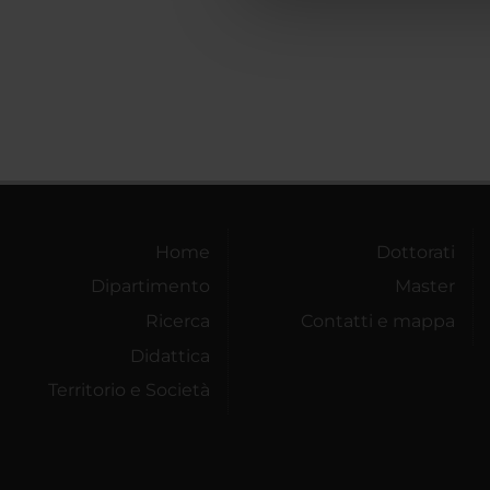
che hanno raccolto dal tuo uti
Home
Dottorati
Dipartimento
Master
Ricerca
Contatti e mappa
Didattica
Territorio e Società