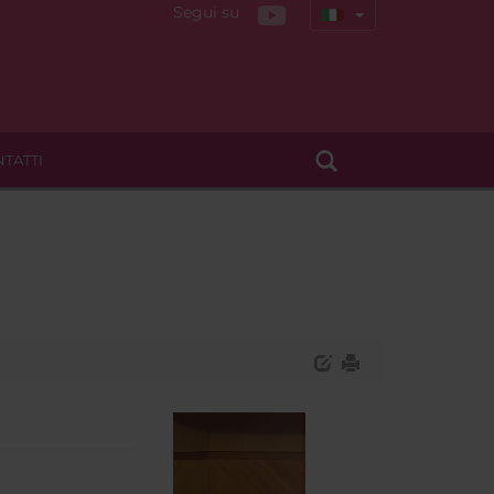
Segui su
TATTI