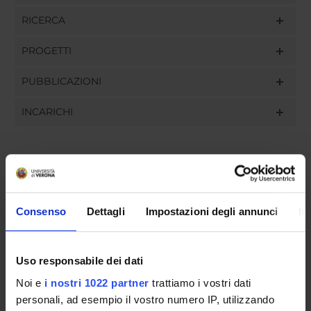
RICERCA
PROGETTI
PUBBLICAZIONI
INCARICHI
ORGANIZZAZIONE
Consenso
Dettagli
Impostazioni degli annunci
In
GOVERNANCE
COMMISSIONI
Uso responsabile dei dati
UFFICI E STRUTTURE DI SERVIZIO
Noi e
i nostri 1022 partner
trattiamo i vostri dati
personali, ad esempio il vostro numero IP, utilizzando
SERVIZI DI SEGRETERIA STUDENTI