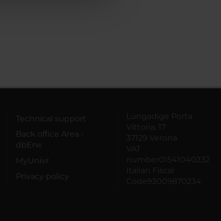
Lungadige Porta
Technical support
Vittoria, 17
Back office Area -
37129 Verona
dbErw
VAT
number01541040232
MyUnivr
Italian Fiscal
Privacy policy
Code93009870234