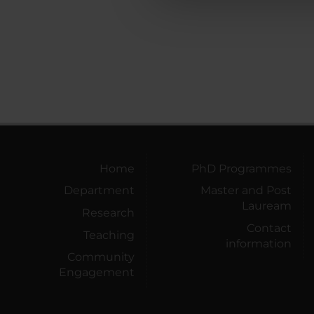
che hanno raccolto dal tuo uti
Home
PhD Programmes
Department
Master and Post
Lauream
Research
Contact
Teaching
information
Community
Engagement