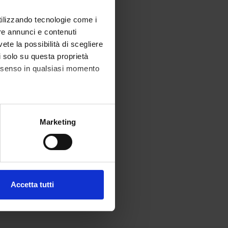
utilizzando tecnologie come i
re annunci e contenuti
vete la possibilità di scegliere
li solo su questa proprietà
consenso in qualsiasi momento
alche metro,
Marketing
e specifiche (impronte
ezione dettagli
. Puoi
Accetta tutti
l media e per analizzare il
ostri partner che si occupano
azioni che hai fornito loro o