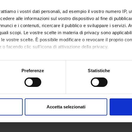
rattiamo i vostri dati personali, ad esempio il vostro numero IP, 
dere alle informazioni sul vostro dispositivo al fine di pubblica
nunci e i contenuti, ricercare il pubblico e sviluppare i servizi. A
r quali scopi. Le vostre scelte in materia di privacy sono applicabi
to le vostre scelte. È possibile modificare o revocare il proprio 
 o facendo clic sull'icona di attivazione della privacy.
mo anche:
oni sulla tua posizione geografica, con un'approssimazione di qu
Preferenze
Statistiche
spositivo, scansionandolo attivamente alla ricerca di caratteristich
aborati i tuoi dati personali e imposta le tue preferenze nella
s
consenso in qualsiasi momento dalla Dichiarazione sui cookie.
Accetta selezionati
nalizzare contenuti ed annunci, per fornire funzionalità dei socia
inoltre informazioni sul modo in cui utilizzi il nostro sito con i n
icità e social media, i quali potrebbero combinarle con altre inform