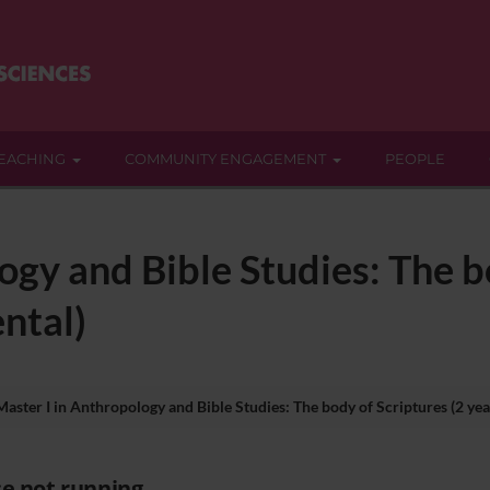
EACHING
COMMUNITY ENGAGEMENT
PEOPLE
ogy and Bible Studies: The b
ntal)
Master I in Anthropology and Bible Studies: The body of Scriptures (2 yea
e not running