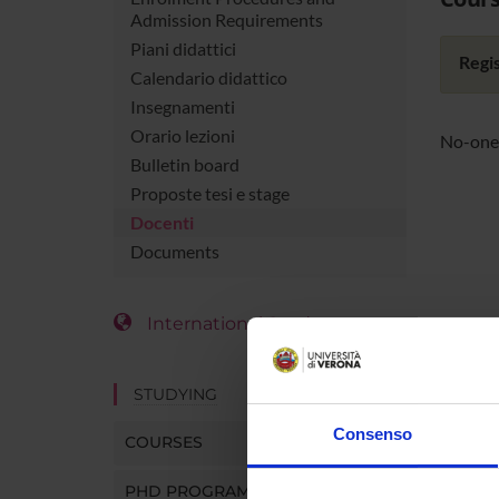
Admission Requirements
Piani didattici
Regis
Calendario didattico
Insegnamenti
Orario lezioni
No-one 
Bulletin board
Proposte tesi e stage
Docenti
Documents
International Students
STUDYING
Consenso
COURSES
PHD PROGRAMMES AND