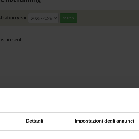
tration year
search
is present.
Dettagli
Impostazioni degli annunci