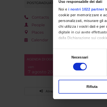
Uso responsabile dei dati
POSTGRADUATE TRAINING
Noi e
i nostri 1022 partner
t
cookie per memorizzare e acce
Contacts
personalizzati, misurare gli an
People
chi utilizza i vostri dati e pe
digitale in cui avete effettua
Places
dalla Dichiarazione sui cookie
Calendar
Con il tuo consenso, vorrem
Selezione
raccogliere informazi
Necessari
del
AGENDA DI OGGI
Identificare il tuo di
consenso
ven
digitali).
7 agosto 2026
Approfondisci come vengono el
modificare o ritirare il tuo 
Rifiuta
Already enrolled?
Utilizziamo i cookie per perso
nostro traffico. Condividiamo 
di analisi dei dati web, pubbl