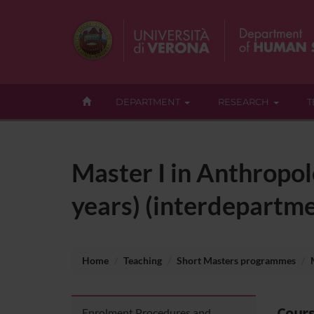
DEPARTMENT
RESEARCH
T
Master I in Anthropol
years) (interdepartme
Home
Teaching
Short Masters programmes
Cours
Enrolment Procedures and