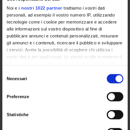
Laura Anna Macor
Noi e
i nostri 1022 partner
trattiamo i vostri dati
Componente
personali, ad esempio il vostro numero IP, utilizzando
Davide Poggi
tecnologie come i cookie per memorizzare e accedere
Componente
alle informazioni sul vostro dispositivo al fine di
pubblicare annunci e contenuti personalizzati, misurare
gli annunci e i contenuti, ricercare il pubblico e sviluppare
i servizi. Avete la possibilità di scegliere chi utilizza i
SEDUTE E VERBALI
vostri dati e per quali scopi. Le vostre scelte in materia di
privacy sono applicabili solo su questa proprietà digitale
in cui avete effettuato le vostre scelte. È possibile
Selezione
modificare o revocare il proprio consenso in qualsiasi
Necessari
del
ORGANIZZAZIONE
momento dalla Dichiarazione sui cookie o facendo clic
consenso
sull'icona di attivazione della privacy.
GOVERNANCE
Preferenze
Con il tuo consenso, vorremmo anche:
COMMISSIONI
raccogliere informazioni sulla tua posizione
Statistiche
UFFICI E STRUTTURE DI SERVIZIO
geografica, con un'approssimazione di qualche
metro,