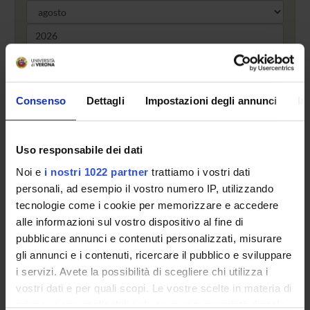
Cerca
Consenso
Dettagli
Impostazioni degli annunci
In
Comitato Scientifico del Corso di Perfezionamento e di
Uso responsabile dei dati
Aggiornamento professionale in Contrasto al bullismo: il
miglioramento del clima e del rendimento scolastico
Noi e
i nostri 1022 partner
trattiamo i vostri dati
personali, ad esempio il vostro numero IP, utilizzando
tecnologie come i cookie per memorizzare e accedere
alle informazioni sul vostro dispositivo al fine di
pubblicare annunci e contenuti personalizzati, misurare
gli annunci e i contenuti, ricercare il pubblico e sviluppare
i servizi. Avete la possibilità di scegliere chi utilizza i
Presentazione
vostri dati e per quali scopi. Le vostre scelte in materia di
Come iscriversi
privacy sono applicabili solo su questa proprietà digitale