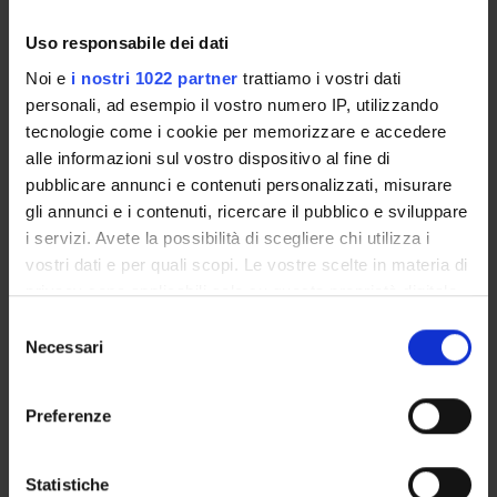
Insegnamenti
Calendario didattico
Uso responsabile dei dati
Orario lezioni
Noi e
i nostri 1022 partner
trattiamo i vostri dati
Piani didattici
personali, ad esempio il vostro numero IP, utilizzando
Calendario esami
tecnologie come i cookie per memorizzare e accedere
Bacheca avvisi
alle informazioni sul vostro dispositivo al fine di
Proposte tesi e stage
pubblicare annunci e contenuti personalizzati, misurare
Organi collegiali e di governo
gli annunci e i contenuti, ricercare il pubblico e sviluppare
Docenti
i servizi. Avete la possibilità di scegliere chi utilizza i
vostri dati e per quali scopi. Le vostre scelte in materia di
privacy sono applicabili solo su questa proprietà digitale
OFFERTA FORMATIVA
in cui avete effettuato le vostre scelte. È possibile
Selezione
modificare o revocare il proprio consenso in qualsiasi
Necessari
del
CORSI DI STUDIO
momento dalla Dichiarazione sui cookie o facendo clic
consenso
sull'icona di attivazione della privacy.
DOTTORATI, MASTER E FORMAZIONE SUPERIORE
Preferenze
Con il tuo consenso, vorremmo anche:
Contatti
raccogliere informazioni sulla tua posizione
Statistiche
Persone