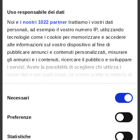
Insegnamenti
Calendario didattico
Uso responsabile dei dati
Orario lezioni
Noi e
i nostri 1022 partner
trattiamo i vostri dati
Piani didattici
personali, ad esempio il vostro numero IP, utilizzando
Calendario esami
tecnologie come i cookie per memorizzare e accedere
Bacheca avvisi
alle informazioni sul vostro dispositivo al fine di
Proposte tesi e stage
pubblicare annunci e contenuti personalizzati, misurare
Organi collegiali e di governo
gli annunci e i contenuti, ricercare il pubblico e sviluppare
Docenti
i servizi. Avete la possibilità di scegliere chi utilizza i
vostri dati e per quali scopi. Le vostre scelte in materia di
privacy sono applicabili solo su questa proprietà digitale
OFFERTA FORMATIVA
in cui avete effettuato le vostre scelte. È possibile
Selezione
modificare o revocare il proprio consenso in qualsiasi
Necessari
del
CORSI DI STUDIO
momento dalla Dichiarazione sui cookie o facendo clic
consenso
sull'icona di attivazione della privacy.
DOTTORATI, MASTER E FORMAZIONE SUPERIORE
Preferenze
Con il tuo consenso, vorremmo anche:
Contatti
raccogliere informazioni sulla tua posizione
Statistiche
Persone