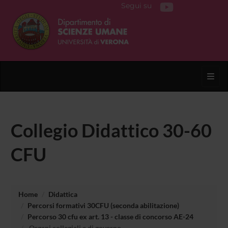
Segui su
Toggl
Collegio Didattico 30-60
CFU
Home
Didattica
Percorsi formativi 30CFU (seconda abilitazione)
Percorso 30 cfu ex art. 13 - classe di concorso AE-24
Organi collegiali e di governo