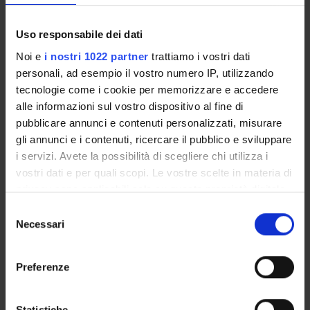
Come iscriversi
Insegnamenti
Uso responsabile dei dati
Calendario didattico
Orario lezioni
Noi e
i nostri 1022 partner
trattiamo i vostri dati
Piani didattici
personali, ad esempio il vostro numero IP, utilizzando
tecnologie come i cookie per memorizzare e accedere
Calendario esami
alle informazioni sul vostro dispositivo al fine di
Bacheca avvisi
pubblicare annunci e contenuti personalizzati, misurare
Proposte tesi e stage
gli annunci e i contenuti, ricercare il pubblico e sviluppare
Organi collegiali e di governo
i servizi. Avete la possibilità di scegliere chi utilizza i
Docenti
vostri dati e per quali scopi. Le vostre scelte in materia di
privacy sono applicabili solo su questa proprietà digitale
in cui avete effettuato le vostre scelte. È possibile
OFFERTA FORMATIVA
Selezione
modificare o revocare il proprio consenso in qualsiasi
Necessari
del
CORSI DI STUDIO
momento dalla Dichiarazione sui cookie o facendo clic
consenso
sull'icona di attivazione della privacy.
DOTTORATI, MASTER E FORMAZIONE SUPERIORE
Preferenze
Con il tuo consenso, vorremmo anche:
Contatti
raccogliere informazioni sulla tua posizione
Statistiche