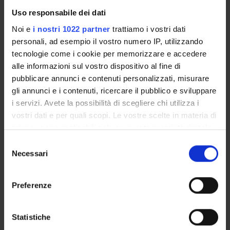
Calendario didattico
Uso responsabile dei dati
Orario lezioni
Piani didattici
Noi e
i nostri 1022 partner
trattiamo i vostri dati
Calendario esami
personali, ad esempio il vostro numero IP, utilizzando
tecnologie come i cookie per memorizzare e accedere
Bacheca avvisi
alle informazioni sul vostro dispositivo al fine di
Proposte tesi e stage
pubblicare annunci e contenuti personalizzati, misurare
Organi collegiali e di governo
gli annunci e i contenuti, ricercare il pubblico e sviluppare
Docenti
i servizi. Avete la possibilità di scegliere chi utilizza i
vostri dati e per quali scopi. Le vostre scelte in materia di
OFFERTA FORMATIVA
privacy sono applicabili solo su questa proprietà digitale
in cui avete effettuato le vostre scelte. È possibile
Selezione
CORSI DI STUDIO
modificare o revocare il proprio consenso in qualsiasi
Necessari
del
momento dalla Dichiarazione sui cookie o facendo clic
consenso
DOTTORATI, MASTER E FORMAZIONE SUPERIORE
sull'icona di attivazione della privacy.
Preferenze
Contatti
Con il tuo consenso, vorremmo anche:
Persone
raccogliere informazioni sulla tua posizione
Statistiche
geografica, con un'approssimazione di qualche