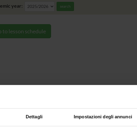
emic year:
search
 to lesson schedule
Dettagli
Impostazioni degli annunci