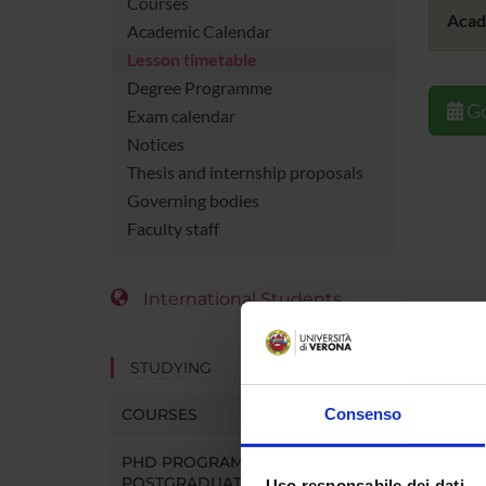
Courses
Acad
Academic Calendar
Lesson timetable
Degree Programme
Go
Exam calendar
Notices
Thesis and internship proposals
Governing bodies
Faculty staff
International Students
STUDYING
COURSES
Consenso
PHD PROGRAMMES AND
POSTGRADUATE TRAINING
Uso responsabile dei dati