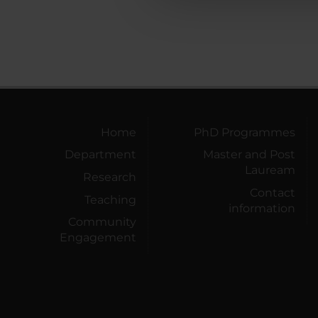
Home
PhD Programmes
Department
Master and Post
Lauream
Research
Contact
Teaching
information
Community
Engagement