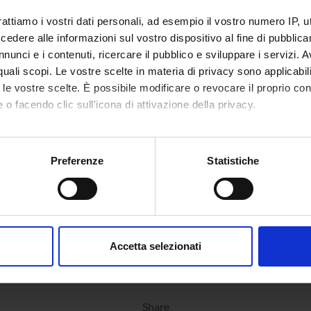
rattiamo i vostri dati personali, ad esempio il vostro numero IP, 
dere alle informazioni sul vostro dispositivo al fine di pubblica
nunci e i contenuti, ricercare il pubblico e sviluppare i servizi. A
r quali scopi. Le vostre scelte in materia di privacy sono applicabi
to le vostre scelte. È possibile modificare o revocare il proprio 
 o facendo clic sull'icona di attivazione della privacy.
mo anche:
oni sulla tua posizione geografica, con un'approssimazione di qu
Preferenze
Statistiche
spositivo, scansionandolo attivamente alla ricerca di caratteristich
aborati i tuoi dati personali e imposta le tue preferenze nella
s
consenso in qualsiasi momento dalla Dichiarazione sui cookie.
Accetta selezionati
nalizzare contenuti ed annunci, per fornire funzionalità dei socia
inoltre informazioni sul modo in cui utilizzi il nostro sito con i n
icità e social media, i quali potrebbero combinarle con altre inform
Share
lizzo dei loro servizi.