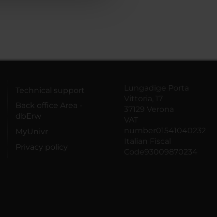
Lungadige Porta
Technical support
Vittoria, 17
Back office Area -
37129 Verona
dbErw
VAT
number01541040232
MyUnivr
Italian Fiscal
Privacy policy
Code93009870234