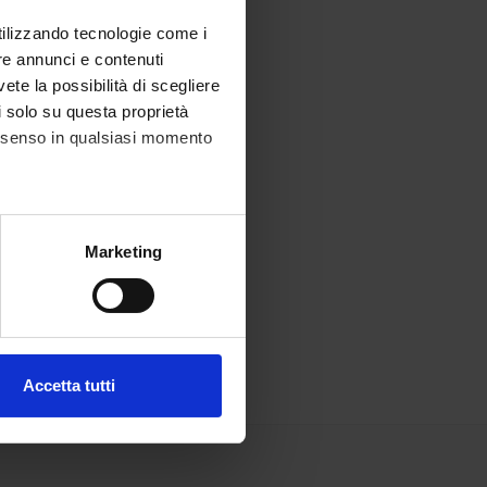
utilizzando tecnologie come i
re annunci e contenuti
vete la possibilità di scegliere
li solo su questa proprietà
consenso in qualsiasi momento
alche metro,
Marketing
e specifiche (impronte
ezione dettagli
. Puoi
Accetta tutti
l media e per analizzare il
ostri partner che si occupano
azioni che hai fornito loro o