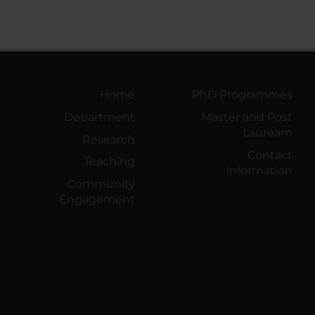
Home
PhD Programmes
Department
Master and Post
Lauream
Research
Contact
Teaching
information
Community
Engagement