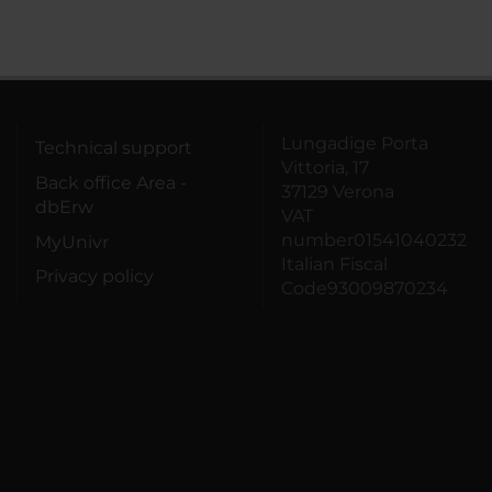
Lungadige Porta
Technical support
Vittoria, 17
Back office Area -
37129 Verona
dbErw
VAT
number01541040232
MyUnivr
Italian Fiscal
Privacy policy
Code93009870234