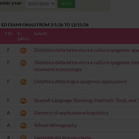
emic year:
search
 ED ESAMI FINALI FROM 3/1/26 TO 12/15/26
TTA
E-
NAME
LRNG
F
Didattica della letteratura e cultura spagnola: app
F
Didattica della letteratura e cultura spagnola: met
strumenti e tecnologie
F
Didattica della lingua spagnola: applicazioni
F
Spanish Language Teaching: Methods, Tools, and 
A
Elementi di applicazione linguistica
A
School ethnography
A
Gestione del gruppo classe