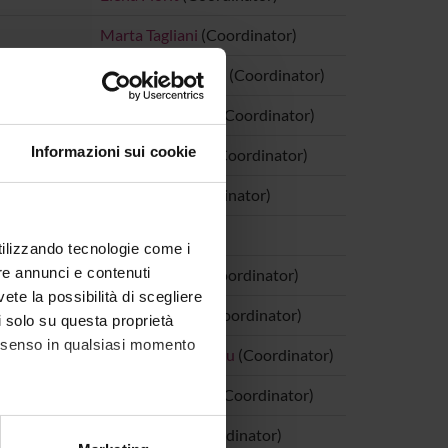
Marta Tagliani
(Coordinator)
a
Giovanni Scardoni
(Coordinator)
Serena Dal Maso
(Coordinator)
Informazioni sui cookie
Neliana Orlandi
(Coordinator)
Licia Landi
(Coordinator)
not yet allocated
utilizzando tecnologie come i
re annunci e contenuti
Roberto Burro
(Coordinator)
vete la possibilità di scegliere
es
Debora Viviani
(Coordinator)
li solo su questa proprietà
consenso in qualsiasi momento
Francesca Cadeddu
(Coordinator)
Dina Giacomazzi
(Coordinator)
enti
Elena Fossa'
(Coordinator)
alche metro,