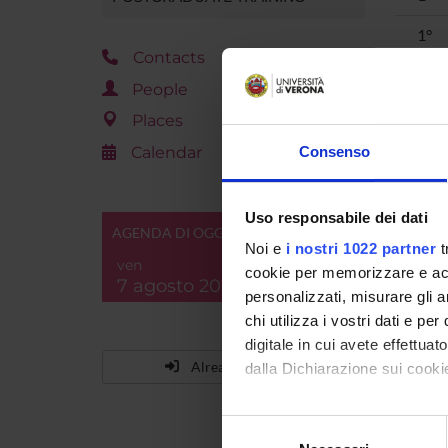
1°
Contacts
1°
People
1°
Places
Calendar
Consenso
1°
1°
Uso responsabile dei dati
AGENDA DI OGGI
1°
Noi e
i nostri 1022 partner
t
ven
cookie per memorizzare e acce
1°
7 agosto 2026
personalizzati, misurare gli an
1°
chi utilizza i vostri dati e pe
digitale in cui avete effettua
1°
Already enrolled?
dalla Dichiarazione sui cookie
1°
Con il tuo consenso, vorrem
Selezione
1°
raccogliere informazi