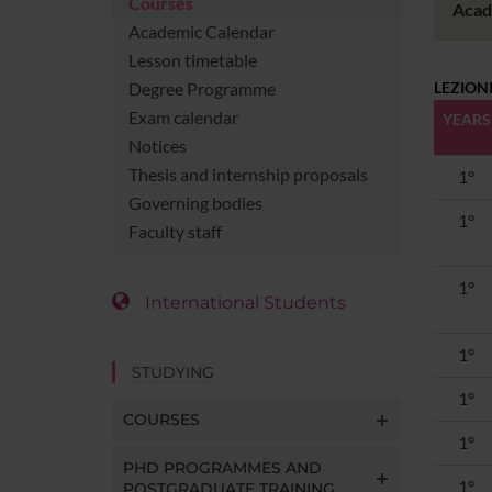
Courses
Acad
Academic Calendar
Lesson timetable
Degree Programme
LEZIONI
Exam calendar
YEARS
Notices
Thesis and internship proposals
1°
Governing bodies
1°
Faculty staff
1°
International Students
1°
STUDYING
1°
COURSES
1°
PHD PROGRAMMES AND
1°
POSTGRADUATE TRAINING