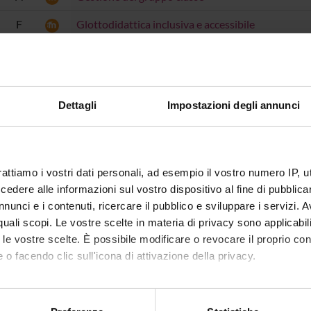
F
Glottodidattica inclusiva e accessibile
A
Informatica e tecnologia a supporto della didattic
F
Insegnamento delle lingue
Dettagli
Impostazioni degli annunci
A
Legislazione scolastica
A
Metodologie della didattica digitale
F
Final Exam
rattiamo i vostri dati personali, ad esempio il vostro numero IP, 
dere alle informazioni sul vostro dispositivo al fine di pubblica
A
Psychology of learning processes
nunci e i contenuti, ricercare il pubblico e sviluppare i servizi. A
A
Sociology of cultural and communicative process
r quali scopi. Le vostre scelte in materia di privacy sono applicabi
to le vostre scelte. È possibile modificare o revocare il proprio 
A
Storia delle idee pedagogiche sulla scuola
 o facendo clic sull'icona di attivazione della privacy.
A
Teorie e metodi della didattica
mo anche:
A
Teorie e metodi della valutazione degli apprendim
oni sulla tua posizione geografica, con un'approssimazione di qu