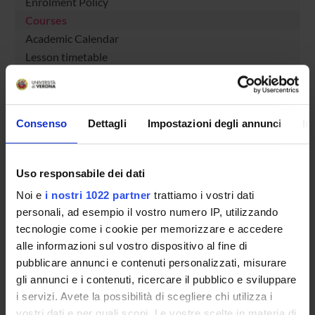
Enrolment Policy
Courses
Academic Calendar
Lesson timetable
Degree Programme
Exam calendar
Notices
Consenso
Dettagli
Impostazioni degli annunci
In
Thesis and internship proposals
Governing bodies
Faculty staff
Uso responsabile dei dati
Noi e
i nostri 1022 partner
trattiamo i vostri dati
STUDYING
personali, ad esempio il vostro numero IP, utilizzando
tecnologie come i cookie per memorizzare e accedere
COURSES
alle informazioni sul vostro dispositivo al fine di
pubblicare annunci e contenuti personalizzati, misurare
PHD PROGRAMMES AND POSTGRADUATE
gli annunci e i contenuti, ricercare il pubblico e sviluppare
TRAINING
i servizi. Avete la possibilità di scegliere chi utilizza i
vostri dati e per quali scopi. Le vostre scelte in materia di