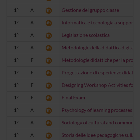
1°
A
Gestione del gruppo classe
1°
A
Informatica e tecnologia a supporto d
1°
A
Legislazione scolastica
1°
A
Metodologie della didattica digitale
1°
F
Metodologie didattiche per la probabili
1°
F
Progettazione di esperienze didattic
1°
F
Designing Workshop Activities for t
1°
F
Final Exam
1°
A
Psychology of learning processes
1°
A
Sociology of cultural and communica
1°
A
Storia delle idee pedagogiche sulla s