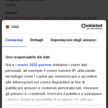
Italian
Period
PERIODO DIDATTICO
dal Mar 1, 2026 al Dec 15, 2026.
Course news
Seminars related to the course
Consenso
Dettagli
Impostazioni degli annunci
In
LESSON TIMETABLE
Uso responsabile dei dati
Go to lesson schedule
Noi e
i nostri 1022 partner
trattiamo i vostri dati
personali, ad esempio il vostro numero IP, utilizzando
tecnologie come i cookie per memorizzare e accedere
alle informazioni sul vostro dispositivo al fine di
Overview
pubblicare annunci e contenuti personalizzati, misurare
Enrolment Policy
gli annunci e i contenuti, ricercare il pubblico e sviluppare
Courses
i servizi. Avete la possibilità di scegliere chi utilizza i
Academic Calendar
vostri dati e per quali scopi. Le vostre scelte in materia di