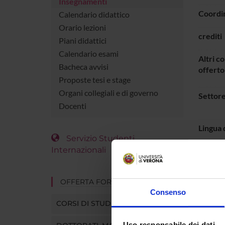
Insegnamenti
Coordi
Calendario didattico
Orario lezioni
crediti
Piani didattici
Calendario esami
Altri co
Bacheca avvisi
offerto
Proposte tesi e stage
Organi collegiali e di governo
Settore
Docenti
Lingua 
Servizio Studenti
Internazionali
Period
OFFERTA FORMATIVA
PRO
Consenso
CORSI DI STUDIO
I princi
- i conc
Uso responsabile dei dati