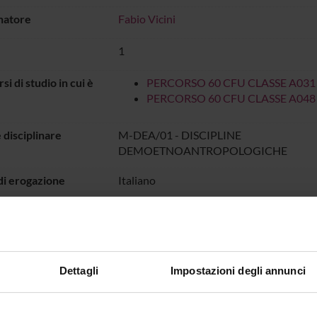
natore
Fabio Vicini
1
rsi di studio in cui è
PERCORSO 60 CFU CLASSE A031
PERCORSO 60 CFU CLASSE A048
 disciplinare
M-DEA/01 - DISCIPLINE
DEMOETNOANTROPOLOGICHE
di erogazione
Italiano
o
non ancora assegnato
GRAMMA
Dettagli
Impostazioni degli annunci
pali contenuti del corso sono i seguenti:
etti fondamentali della disciplina quali il concetto di cultura, etno