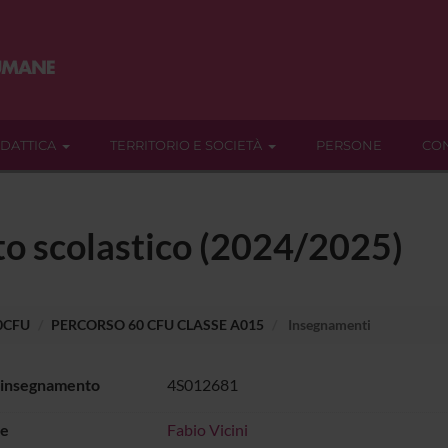
IDATTICA
TERRITORIO E SOCIETÀ
PERSONE
CON
to scolastico (2024/2025)
60CFU
PERCORSO 60 CFU CLASSE A015
Insegnamenti
 insegnamento
4S012681
e
Fabio Vicini