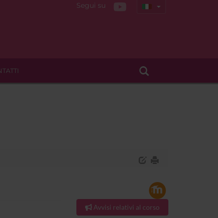
Segui su
TATTI
Avvisi relativi al corso