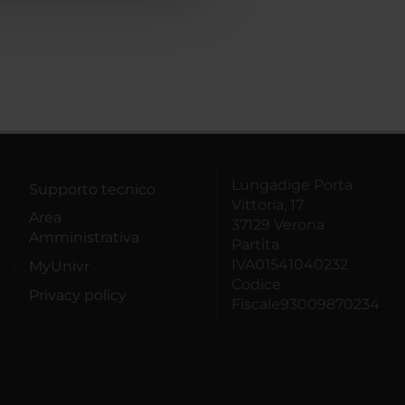
Lungadige Porta
Supporto tecnico
Vittoria, 17
Area
37129 Verona
Amministrativa
Partita
IVA01541040232
MyUnivr
Codice
Privacy policy
Fiscale93009870234