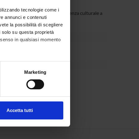
rca etnografica sul campo;
utilizzando tecnologie come i
 focus sulla gestione della differenza culturale a
re annunci e contenuti
vete la possibilità di scegliere
li solo su questa proprietà
consenso in qualsiasi momento
alche metro,
Marketing
e specifiche (impronte
ezione dettagli
. Puoi
Accetta tutti
l media e per analizzare il
ostri partner che si occupano
azioni che hai fornito loro o