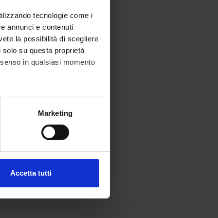
utilizzando tecnologie come i
re annunci e contenuti
vete la possibilità di scegliere
li solo su questa proprietà
consenso in qualsiasi momento
alche metro,
Marketing
e specifiche (impronte
ezione dettagli
. Puoi
Accetta tutti
l media e per analizzare il
ostri partner che si occupano
azioni che hai fornito loro o