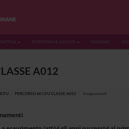
IDATTICA
TERRITORIO E SOCIETÀ
PERSONE
CON
LASSE A012
60CFU
PERCORSO 60 CFU CLASSE A012
Insegnamenti
gnamenti
 a esaurimento (attivi gli anni successivi al pri