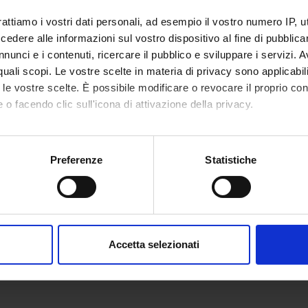
rattiamo i vostri dati personali, ad esempio il vostro numero IP, 
dere alle informazioni sul vostro dispositivo al fine di pubblica
nunci e i contenuti, ricercare il pubblico e sviluppare i servizi. A
r quali scopi. Le vostre scelte in materia di privacy sono applicabi
to le vostre scelte. È possibile modificare o revocare il proprio 
 o facendo clic sull'icona di attivazione della privacy.
mo anche:
oni sulla tua posizione geografica, con un'approssimazione di qu
Preferenze
Statistiche
spositivo, scansionandolo attivamente alla ricerca di caratteristich
aborati i tuoi dati personali e imposta le tue preferenze nella
s
consenso in qualsiasi momento dalla Dichiarazione sui cookie.
Accetta selezionati
nalizzare contenuti ed annunci, per fornire funzionalità dei socia
inoltre informazioni sul modo in cui utilizzi il nostro sito con i n
icità e social media, i quali potrebbero combinarle con altre inform
lizzo dei loro servizi.