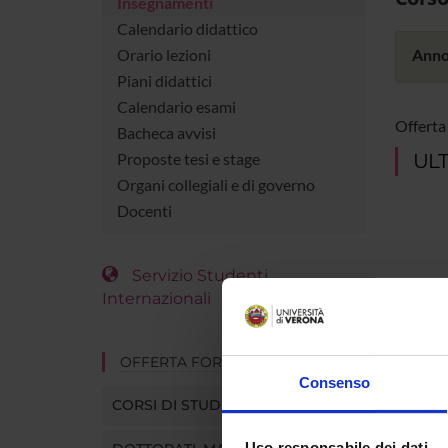
Insegnamenti
Calendario didattico
Orario lezioni
Anno
Piani didattici
Calendario esami
Offerta
Bacheca avvisi
Proposte tesi e stage
ULT
Organi collegiali e di governo
Docenti
Servizio Studenti
Internazionali
OFFERTA FORMATIVA
Consenso
CORSI DI STUDIO
Uso responsabile dei dati