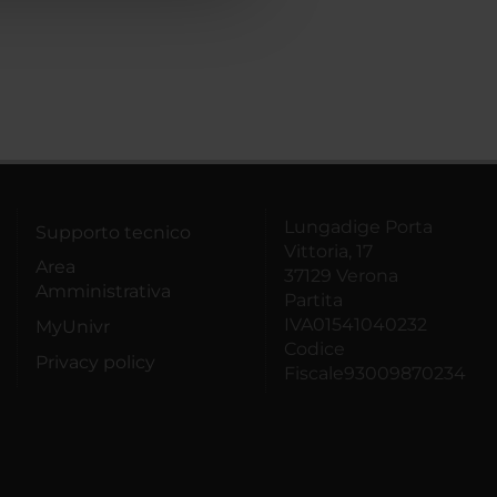
Lungadige Porta
Supporto tecnico
Vittoria, 17
Area
37129 Verona
Amministrativa
Partita
IVA01541040232
MyUnivr
Codice
Privacy policy
Fiscale93009870234