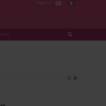
Segui su
TATTI
mo)