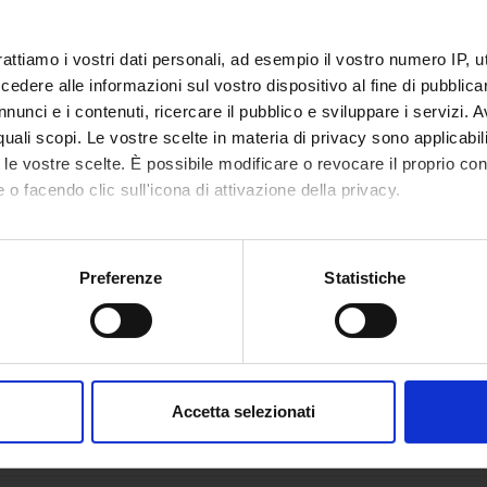
allocated
rattiamo i vostri dati personali, ad esempio il vostro numero IP, 
dere alle informazioni sul vostro dispositivo al fine di pubblica
nunci e i contenuti, ricercare il pubblico e sviluppare i servizi. A
ERENCE BOOKS
r quali scopi. Le vostre scelte in materia di privacy sono applicabi
to le vostre scelte. È possibile modificare o revocare il proprio 
the teaching bibliography
 o facendo clic sull'icona di attivazione della privacy.
mo anche:
oni sulla tua posizione geografica, con un'approssimazione di qu
Preferenze
Statistiche
spositivo, scansionandolo attivamente alla ricerca di caratteristich
aborati i tuoi dati personali e imposta le tue preferenze nella
s
consenso in qualsiasi momento dalla Dichiarazione sui cookie.
Accetta selezionati
nalizzare contenuti ed annunci, per fornire funzionalità dei socia
inoltre informazioni sul modo in cui utilizzi il nostro sito con i n
icità e social media, i quali potrebbero combinarle con altre inform