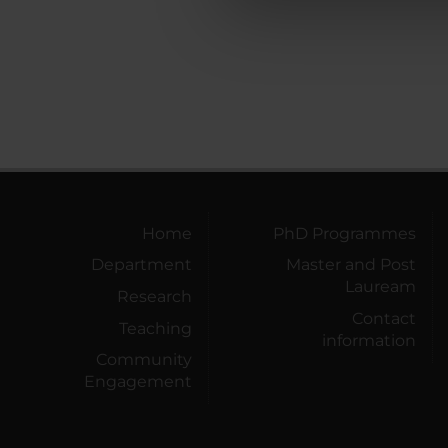
che hanno raccolto dal tuo uti
Home
PhD Programmes
Department
Master and Post
Lauream
Research
Contact
Teaching
information
Community
Engagement