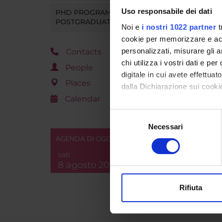
Uso responsabile dei dati
PHD PROGRAMMES AND
POSTGRADUATE TRAINING
Noi e
i nostri 1022 partner
t
cookie per memorizzare e acce
personalizzati, misurare gli an
Contacts
REF
chi utilizza i vostri dati e pe
People
digitale in cui avete effettua
See 
Places
dalla Dichiarazione sui cookie
Calendar
Con il tuo consenso, vorrem
Selezione
raccogliere informazi
Necessari
del
Identificare il tuo di
AGENDA DI OGGI
consenso
digitali).
sab
Approfondisci come vengono el
8 agosto 2026
modificare o ritirare il tuo 
Rifiuta
Utilizziamo i cookie per perso
nostro traffico. Condividiamo 
di analisi dei dati web, pubbl