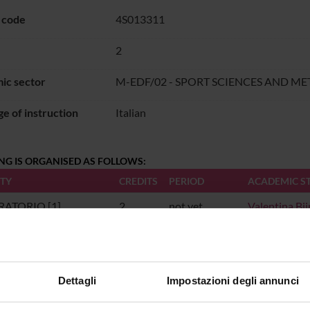
 code
4S013311
2
ic sector
M-EDF/02 - SPORT SCIENCES AND 
e of instruction
Italian
NG IS ORGANISED AS FOLLOWS:
ITY
CREDITS
PERIOD
ACADEMIC S
ATORIO [1]
2
not yet
Valentina Bi
allocated
ATORIO [2]
2
not yet
Marco Teston
allocated
Dettagli
Impostazioni degli annunci
ATORIO [3]
2
not yet
Marco Teston