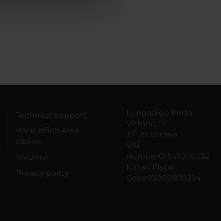
Lungadige Porta
Technical support
Vittoria, 17
Back office Area -
37129 Verona
dbErw
VAT
number01541040232
MyUnivr
Italian Fiscal
Privacy policy
Code93009870234