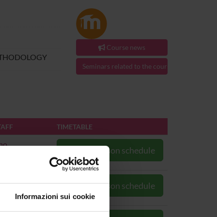
Course news
METHODOLOGY
Seminars related to the course
TAFF
TIMETABLE
ino
Go to lesson schedule
i
Go to lesson schedule
Informazioni sui cookie
i