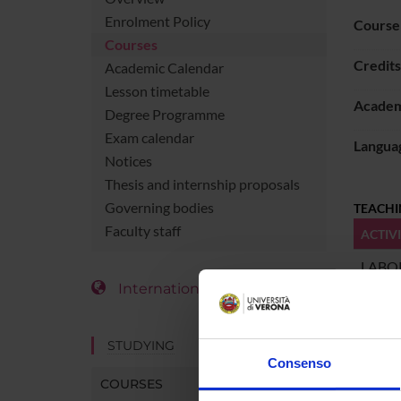
Enrolment Policy
Course
Courses
Credits
Academic Calendar
Lesson timetable
Academ
Degree Programme
Exam calendar
Languag
Notices
Thesis and internship proposals
Governing bodies
TEACHI
Faculty staff
ACTIV
LABOR
International Students
LABOR
STUDYING
Consenso
COURSES
LABOR