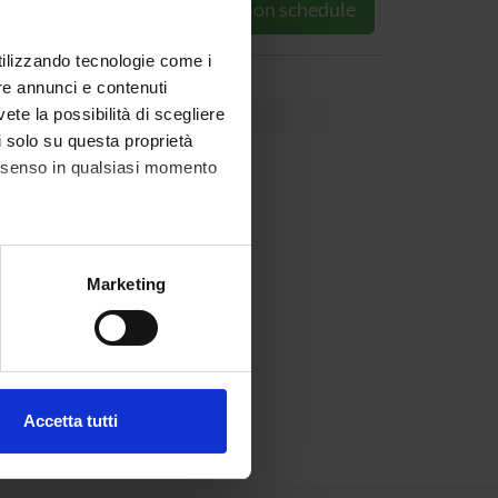
Go to lesson schedule
utilizzando tecnologie come i
re annunci e contenuti
vete la possibilità di scegliere
li solo su questa proprietà
consenso in qualsiasi momento
alche metro,
Marketing
e specifiche (impronte
ezione dettagli
. Puoi
Accetta tutti
l media e per analizzare il
ostri partner che si occupano
azioni che hai fornito loro o