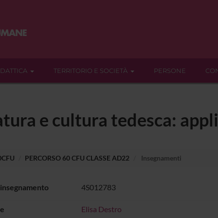
IDATTICA
TERRITORIO E SOCIETÀ
PERSONE
CON
ratura e cultura tedesca: app
60CFU
PERCORSO 60 CFU CLASSE AD22
Insegnamenti
 insegnamento
4S012783
e
Elisa Destro