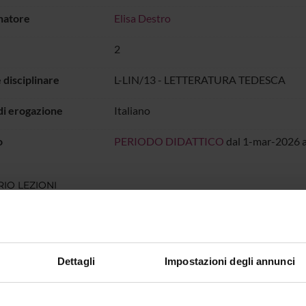
natore
Elisa Destro
2
 disciplinare
L-LIN/13 - LETTERATURA TEDESCA
di erogazione
Italiano
o
PERIODO DIDATTICO
dal 1-mar-2026 a
IO LEZIONI
all'orario delle lezioni
Dettagli
Impostazioni degli annunci