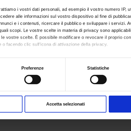
rattiamo i vostri dati personali, ad esempio il vostro numero IP, 
dere alle informazioni sul vostro dispositivo al fine di pubblica
nunci e i contenuti, ricercare il pubblico e sviluppare i servizi. A
r quali scopi. Le vostre scelte in materia di privacy sono applicabi
to le vostre scelte. È possibile modificare o revocare il proprio 
 o facendo clic sull'icona di attivazione della privacy.
mo anche:
oni sulla tua posizione geografica, con un'approssimazione di qu
Preferenze
Statistiche
spositivo, scansionandolo attivamente alla ricerca di caratteristich
aborati i tuoi dati personali e imposta le tue preferenze nella
s
consenso in qualsiasi momento dalla Dichiarazione sui cookie.
Accetta selezionati
nalizzare contenuti ed annunci, per fornire funzionalità dei socia
inoltre informazioni sul modo in cui utilizzi il nostro sito con i n
icità e social media, i quali potrebbero combinarle con altre inform
lizzo dei loro servizi.