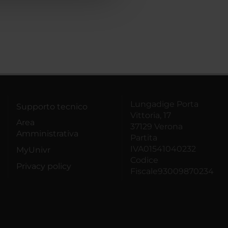
Lungadige Porta
Supporto tecnico
Vittoria, 17
Area
37129 Verona
Amministrativa
Partita
IVA01541040232
MyUnivr
Codice
Privacy policy
Fiscale93009870234