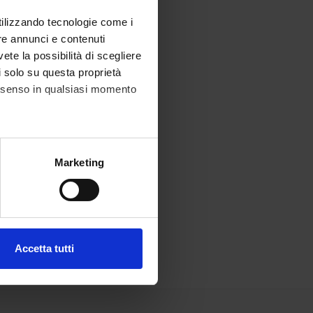
utilizzando tecnologie come i
re annunci e contenuti
vete la possibilità di scegliere
li solo su questa proprietà
consenso in qualsiasi momento
alche metro,
Marketing
e specifiche (impronte
ezione dettagli
. Puoi
Accetta tutti
l media e per analizzare il
ostri partner che si occupano
azioni che hai fornito loro o