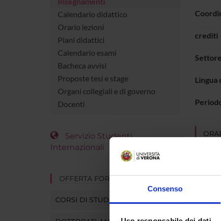
Insegnamenti
Coordi
Calendario didattico
Orario lezioni
crediti
Piani didattici
Calendario esami
Settore
Bacheca avvisi
Proposte tesi e stage
Lingua 
Organi collegiali e di governo
Period
Docenti
ORAR
Servizio Studenti
Internazionali
Vai 
OFFERTA FORMATIVA
Consenso
CORSI DI STUDIO
Uso responsabile dei dati