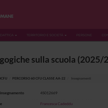
IDATTICA
TERRITORIO E SOCIETÀ
PERSONE
CON
agogiche sulla scuola (2025/
60CFU
PERCORSO 60 CFU CLASSE AA-22
Insegnamenti
 insegnamento
4S012669
e
Francesca Cadeddu