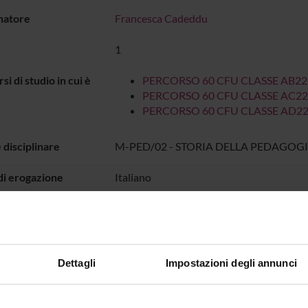
natore
Francesca Cadeddu
1
rsi di studio in cui è
PERCORSO 60 CFU CLASSE AB22
PERCORSO 60 CFU CLASSE AC22
PERCORSO 60 CFU CLASSE AD2
 disciplinare
M-PED/02 - STORIA DELLA PEDAGOG
di erogazione
Italiano
o
PERIODO DIDATTICO
dal 1-mar-2026 a
IO LEZIONI
Dettagli
Impostazioni degli annunci
all'orario delle lezioni