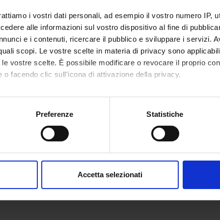
rattiamo i vostri dati personali, ad esempio il vostro numero IP, 
dere alle informazioni sul vostro dispositivo al fine di pubblica
nunci e i contenuti, ricercare il pubblico e sviluppare i servizi. A
r quali scopi. Le vostre scelte in materia di privacy sono applicabi
to le vostre scelte. È possibile modificare o revocare il proprio 
 o facendo clic sull'icona di attivazione della privacy.
mo anche:
oni sulla tua posizione geografica, con un'approssimazione di qu
Preferenze
Statistiche
spositivo, scansionandolo attivamente alla ricerca di caratteristich
aborati i tuoi dati personali e imposta le tue preferenze nella
s
consenso in qualsiasi momento dalla Dichiarazione sui cookie.
Accetta selezionati
nalizzare contenuti ed annunci, per fornire funzionalità dei socia
inoltre informazioni sul modo in cui utilizzi il nostro sito con i n
icità e social media, i quali potrebbero combinarle con altre inform
lizzo dei loro servizi.