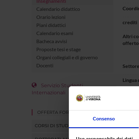
Insegnamenti
Coordi
Calendario didattico
Orario lezioni
crediti
Piani didattici
Calendario esami
Altri co
Bacheca avvisi
offerto
Proposte tesi e stage
Organi collegiali e di governo
Docenti
Settore
Lingua 
Servizio Studenti
Internazionali
Period
OFFERTA FORMATIVA
ORAR
Consenso
CORSI DI STUDIO
Vai 
Uso responsabile dei dati