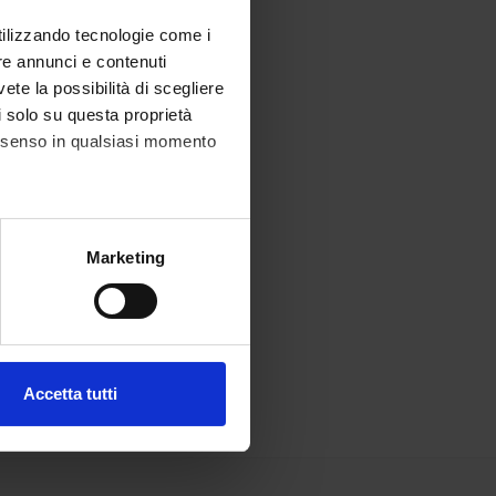
utilizzando tecnologie come i
re annunci e contenuti
vete la possibilità di scegliere
li solo su questa proprietà
consenso in qualsiasi momento
alche metro,
Marketing
e specifiche (impronte
ezione dettagli
. Puoi
Accetta tutti
l media e per analizzare il
ostri partner che si occupano
azioni che hai fornito loro o