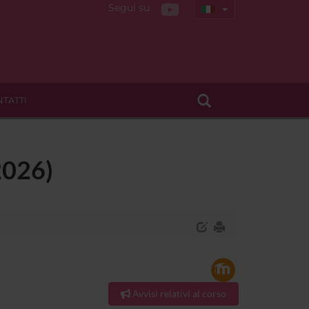
Segui su
TATTI
2026)
Avvisi relativi al corso