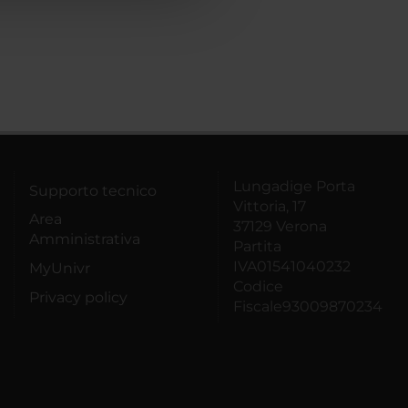
Lungadige Porta
Supporto tecnico
Vittoria, 17
Area
37129 Verona
Amministrativa
Partita
IVA01541040232
MyUnivr
Codice
Privacy policy
Fiscale93009870234