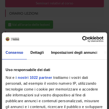
Seminari relativi al corso
ORARIO LEZIONI
Vai all'orario delle lezioni
PROGRAMMA
Il nuovo orizzonte della responsabilità etica
Consenso
Dettagli
Impostazioni degli annunci
In
MODALITÀ D'ESAME
Uso responsabile dei dati
Noi e
i nostri 1022 partner
trattiamo i vostri dati
- Il modulo sarà valutato all'interno delle pratiche di
valutazione finale dell'intero corso
personali, ad esempio il vostro numero IP, utilizzando
tecnologie come i cookie per memorizzare e accedere
alle informazioni sul vostro dispositivo al fine di
pubblicare annunci e contenuti personalizzati, misurare
gli annunci e i contenuti, ricercare il pubblico e sviluppare