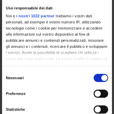
Calendario didattico
Uso responsabile dei dati
Orario lezioni
Noi e
i nostri 1022 partner
trattiamo i vostri dati
Piani didattici
personali, ad esempio il vostro numero IP, utilizzando
Calendario esami
tecnologie come i cookie per memorizzare e accedere
Bacheca avvisi
alle informazioni sul vostro dispositivo al fine di
Proposte tesi e stage
pubblicare annunci e contenuti personalizzati, misurare
Organi collegiali e di governo
gli annunci e i contenuti, ricercare il pubblico e sviluppare
Docenti
i servizi. Avete la possibilità di scegliere chi utilizza i
vostri dati e per quali scopi. Le vostre scelte in materia di
privacy sono applicabili solo su questa proprietà digitale
OFFERTA FORMATIVA
in cui avete effettuato le vostre scelte. È possibile
Selezione
modificare o revocare il proprio consenso in qualsiasi
CORSI DI STUDIO
Necessari
del
momento dalla Dichiarazione sui cookie o facendo clic
consenso
DOTTORATI, MASTER E FORMAZIONE SUPERIORE
sull'icona di attivazione della privacy.
Preferenze
Contatti
Con il tuo consenso, vorremmo anche:
raccogliere informazioni sulla tua posizione
Persone
Statistiche