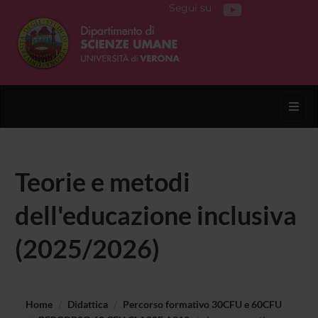
Segui su
Toggl
Teorie e metodi
dell'educazione inclusiva
(2025/2026)
Home
Didattica
Percorso formativo 30CFU e 60CFU