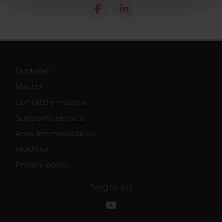
pubblicità e social media, i quali potrebbero combinarle
con altre informazioni che hai fornito loro o che hanno
raccolto dal tuo utilizzo dei loro servizi.
Dottorati
Master
Contatti e mappa
Supporto tecnico
Area Amministrativa
MyUnivr
Privacy policy
Segui su