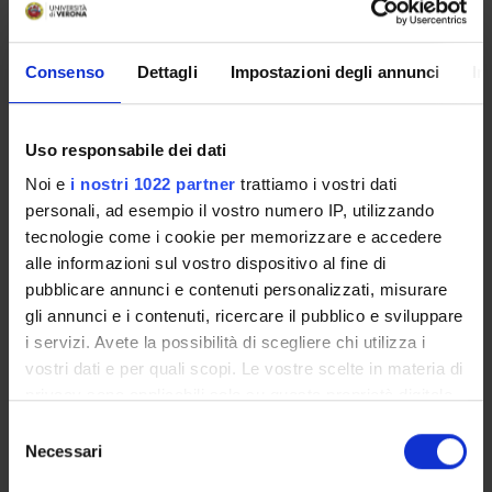
metodi di interpretazione della relazione educativa e
della scuola come ambiente di apprendimento
(2025/2026) - PERCORSO 60 CFU CLASSE A-01
Consenso
Dettagli
Impostazioni degli annunci
In
Uso responsabile dei dati
Presentazione
Noi e
i nostri 1022 partner
trattiamo i vostri dati
Come iscriversi
personali, ad esempio il vostro numero IP, utilizzando
Insegnamenti
tecnologie come i cookie per memorizzare e accedere
Calendario didattico
alle informazioni sul vostro dispositivo al fine di
Orario lezioni
pubblicare annunci e contenuti personalizzati, misurare
Piani didattici
gli annunci e i contenuti, ricercare il pubblico e sviluppare
Calendario esami
i servizi. Avete la possibilità di scegliere chi utilizza i
Bacheca avvisi
vostri dati e per quali scopi. Le vostre scelte in materia di
Proposte tesi e stage
privacy sono applicabili solo su questa proprietà digitale
Organi collegiali e di governo
in cui avete effettuato le vostre scelte. È possibile
Selezione
Docenti
modificare o revocare il proprio consenso in qualsiasi
Necessari
del
momento dalla Dichiarazione sui cookie o facendo clic
consenso