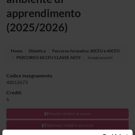
apprendimento
(2025/2026)
Home
Didattica
Percorso formativo 30CFU e 60CFU
PERCORSO 60 CFU CLASSE A019
Insegnamenti
Codice insegnamento
4S012673
Crediti
6
Avvisi relativi al corso
Seminari relativi al corso
L'insegnamento è mutuato dall'insegnamento
Teorie e