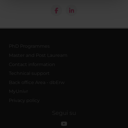
pubblicità e social media, i quali potrebbero combinarle
con altre informazioni che hai fornito loro o che hanno
raccolto dal tuo utilizzo dei loro servizi.
PhD Programmes
Master and Post Lauream
Contact information
Technical support
Back office Area - dbErw
MyUnivr
Privacy policy
Segui su