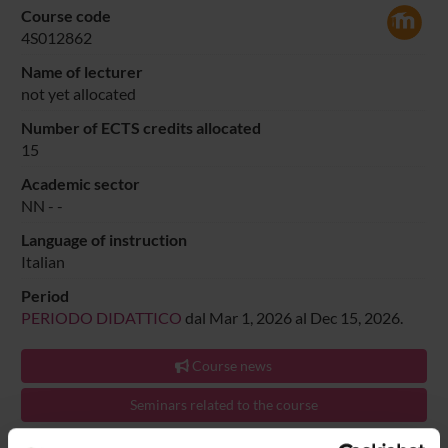
Course code
4S012862
Name of lecturer
not yet allocated
Number of ECTS credits allocated
15
Academic sector
NN -
-
Language of instruction
Italian
Period
PERIODO DIDATTICO
dal Mar 1, 2026 al Dec 15, 2026.
Course news
Seminars related to the course
LESSON TIMETABLE