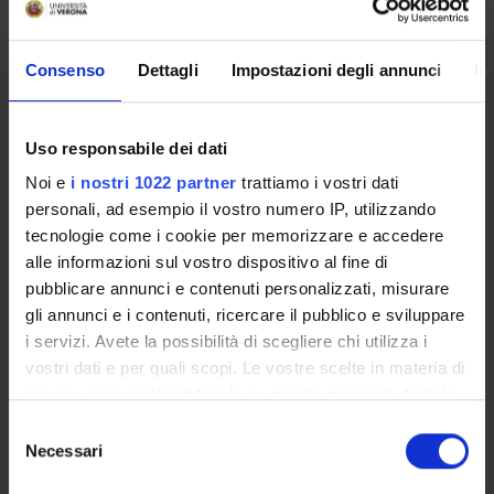
Go to lesson schedule
Consenso
Dettagli
Impostazioni degli annunci
In
Uso responsabile dei dati
Overview
Noi e
i nostri 1022 partner
trattiamo i vostri dati
Enrolment Policy
personali, ad esempio il vostro numero IP, utilizzando
Courses
tecnologie come i cookie per memorizzare e accedere
Academic Calendar
alle informazioni sul vostro dispositivo al fine di
Lesson timetable
pubblicare annunci e contenuti personalizzati, misurare
Degree Programme
gli annunci e i contenuti, ricercare il pubblico e sviluppare
Exam calendar
i servizi. Avete la possibilità di scegliere chi utilizza i
Notices
vostri dati e per quali scopi. Le vostre scelte in materia di
Thesis and internship proposals
privacy sono applicabili solo su questa proprietà digitale
Governing bodies
in cui avete effettuato le vostre scelte. È possibile
Selezione
modificare o revocare il proprio consenso in qualsiasi
Faculty staff
Necessari
del
momento dalla Dichiarazione sui cookie o facendo clic
consenso