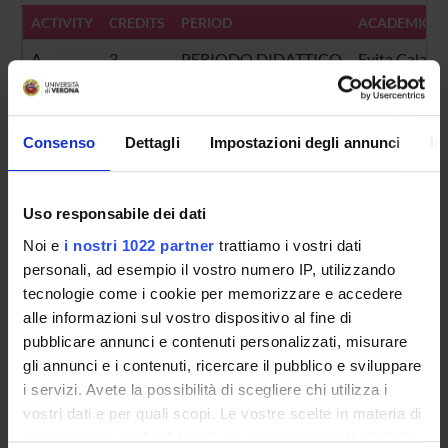
ACTIVITY
CREDITS
PERIOD
ACADEMIC S
A
3
PERIODO DIDATTICO
Evita Calabr
B
3
PERIODO DIDATTICO
Renata Racca
Consenso
Dettagli
Impostazioni degli annunci
In
Uso responsabile dei dati
Noi e
i nostri 1022 partner
trattiamo i vostri dati
personali, ad esempio il vostro numero IP, utilizzando
Overview
tecnologie come i cookie per memorizzare e accedere
Enrolment Policy
alle informazioni sul vostro dispositivo al fine di
Courses
pubblicare annunci e contenuti personalizzati, misurare
Academic Calendar
gli annunci e i contenuti, ricercare il pubblico e sviluppare
i servizi. Avete la possibilità di scegliere chi utilizza i
Lesson timetable
vostri dati e per quali scopi. Le vostre scelte in materia di
Degree Programme
privacy sono applicabili solo su questa proprietà digitale
Exam calendar