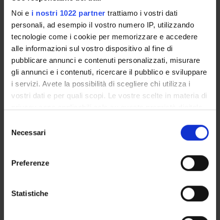
Exam calendar
Noi e
i nostri 1022 partner
trattiamo i vostri dati
Notices
personali, ad esempio il vostro numero IP, utilizzando
tecnologie come i cookie per memorizzare e accedere
Thesis and internship proposals
alle informazioni sul vostro dispositivo al fine di
Governing bodies
pubblicare annunci e contenuti personalizzati, misurare
Faculty staff
gli annunci e i contenuti, ricercare il pubblico e sviluppare
i servizi. Avete la possibilità di scegliere chi utilizza i
STUDYING
vostri dati e per quali scopi. Le vostre scelte in materia di
privacy sono applicabili solo su questa proprietà digitale
COURSES
in cui avete effettuato le vostre scelte. È possibile
Selezione
modificare o revocare il proprio consenso in qualsiasi
Necessari
del
PHD PROGRAMMES AND POSTGRADUATE
momento dalla Dichiarazione sui cookie o facendo clic
consenso
TRAINING
sull'icona di attivazione della privacy.
Preferenze
Contacts
Con il tuo consenso, vorremmo anche:
People
raccogliere informazioni sulla tua posizione
Statistiche
Places
geografica, con un'approssimazione di qualche
metro,
Calendar