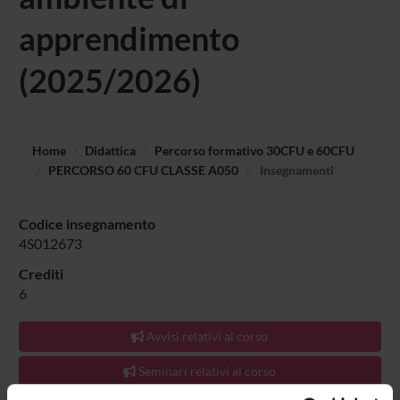
apprendimento
(2025/2026)
Home
Didattica
Percorso formativo 30CFU e 60CFU
PERCORSO 60 CFU CLASSE A050
Insegnamenti
Codice insegnamento
4S012673
Crediti
6
Avvisi relativi al corso
Seminari relativi al corso
L'insegnamento è mutuato dall'insegnamento
Teorie e