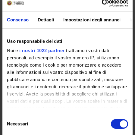
metodi di interpretazione della relazione educativa e
della scuola come ambiente di apprendimento
(2025/2026) - PERCORSO 60 CFU CLASSE A026
Consenso
Dettagli
Impostazioni degli annunci
In
Uso responsabile dei dati
Presentazione
Noi e
i nostri 1022 partner
trattiamo i vostri dati
Come iscriversi
personali, ad esempio il vostro numero IP, utilizzando
Insegnamenti
tecnologie come i cookie per memorizzare e accedere
Calendario didattico
alle informazioni sul vostro dispositivo al fine di
Orario lezioni
pubblicare annunci e contenuti personalizzati, misurare
Piani didattici
gli annunci e i contenuti, ricercare il pubblico e sviluppare
Calendario esami
i servizi. Avete la possibilità di scegliere chi utilizza i
Bacheca avvisi
vostri dati e per quali scopi. Le vostre scelte in materia di
Proposte tesi e stage
privacy sono applicabili solo su questa proprietà digitale
Organi collegiali e di governo
in cui avete effettuato le vostre scelte. È possibile
Selezione
Docenti
modificare o revocare il proprio consenso in qualsiasi
Necessari
del
momento dalla Dichiarazione sui cookie o facendo clic
consenso