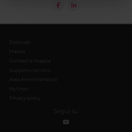
pubblicità e social media, i quali potrebbero combinarle
con altre informazioni che hai fornito loro o che hanno
raccolto dal tuo utilizzo dei loro servizi.
Dottorati
Master
Contatti e mappa
Supporto tecnico
Area Amministrativa
MyUnivr
Privacy policy
Segui su