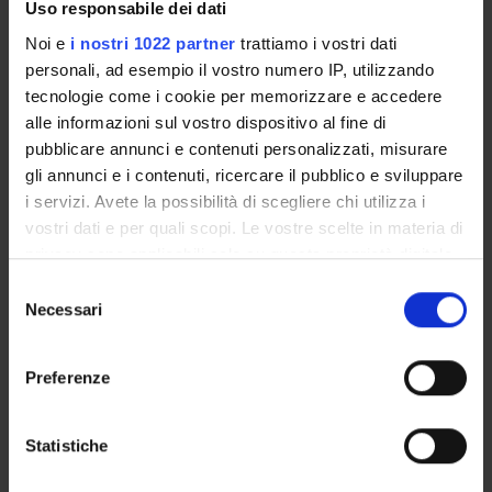
Uso responsabile dei dati
Piani didattici
Noi e
i nostri 1022 partner
trattiamo i vostri dati
Calendario esami
personali, ad esempio il vostro numero IP, utilizzando
Bacheca avvisi
tecnologie come i cookie per memorizzare e accedere
Proposte tesi e stage
alle informazioni sul vostro dispositivo al fine di
Organi collegiali e di governo
pubblicare annunci e contenuti personalizzati, misurare
Docenti
gli annunci e i contenuti, ricercare il pubblico e sviluppare
i servizi. Avete la possibilità di scegliere chi utilizza i
vostri dati e per quali scopi. Le vostre scelte in materia di
OFFERTA FORMATIVA
privacy sono applicabili solo su questa proprietà digitale
in cui avete effettuato le vostre scelte. È possibile
CORSI DI STUDIO
Selezione
modificare o revocare il proprio consenso in qualsiasi
Necessari
del
DOTTORATI, MASTER E FORMAZIONE SUPERIORE
momento dalla Dichiarazione sui cookie o facendo clic
consenso
sull'icona di attivazione della privacy.
Preferenze
Contatti
Con il tuo consenso, vorremmo anche:
Persone
raccogliere informazioni sulla tua posizione
Statistiche
Luoghi
geografica, con un'approssimazione di qualche
Calendario