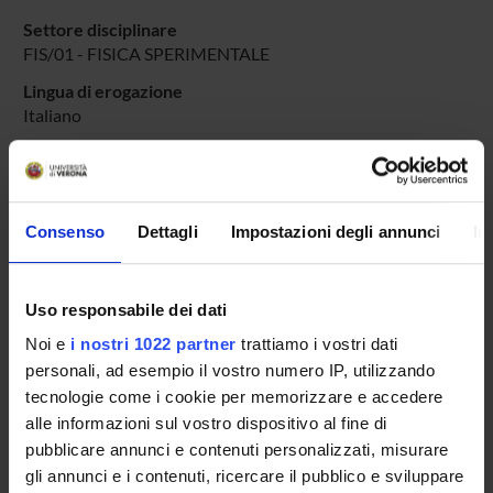
Settore disciplinare
FIS/01 - FISICA SPERIMENTALE
Lingua di erogazione
Italiano
Periodo
PERIODO DIDATTICO
dal 1-mar-2026 al 15-dic-2026.
Avvisi relativi al corso
Consenso
Dettagli
Impostazioni degli annunci
In
Seminari relativi al corso
Uso responsabile dei dati
ORARIO LEZIONI
Noi e
i nostri 1022 partner
trattiamo i vostri dati
Vai all'orario delle lezioni
personali, ad esempio il vostro numero IP, utilizzando
tecnologie come i cookie per memorizzare e accedere
alle informazioni sul vostro dispositivo al fine di
pubblicare annunci e contenuti personalizzati, misurare
gli annunci e i contenuti, ricercare il pubblico e sviluppare
Presentazione