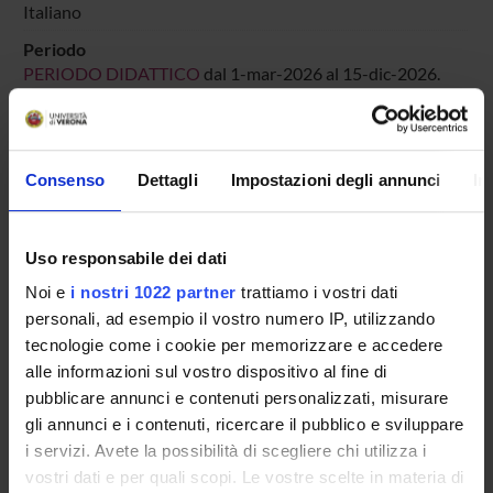
Italiano
Periodo
PERIODO DIDATTICO
dal 1-mar-2026 al 15-dic-2026.
Avvisi relativi al corso
Seminari relativi al corso
Consenso
Dettagli
Impostazioni degli annunci
In
ORARIO LEZIONI
Uso responsabile dei dati
Vai all'orario delle lezioni
Noi e
i nostri 1022 partner
trattiamo i vostri dati
personali, ad esempio il vostro numero IP, utilizzando
tecnologie come i cookie per memorizzare e accedere
alle informazioni sul vostro dispositivo al fine di
Presentazione
pubblicare annunci e contenuti personalizzati, misurare
Come iscriversi
gli annunci e i contenuti, ricercare il pubblico e sviluppare
Insegnamenti
i servizi. Avete la possibilità di scegliere chi utilizza i
Calendario didattico
vostri dati e per quali scopi. Le vostre scelte in materia di
Orario lezioni