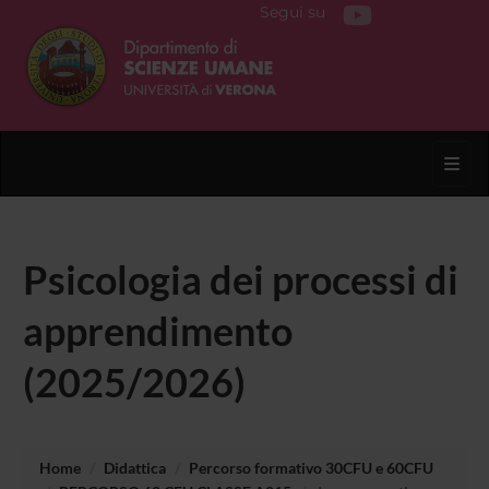
Segui su
Toggl
Psicologia dei processi di
apprendimento
(2025/2026)
Home
Didattica
Percorso formativo 30CFU e 60CFU