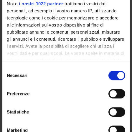
Noi e
i nostri 1022 partner
trattiamo i vostri dati
TESTI DI RIFERIMENTO
personali, ad esempio il vostro numero IP, utilizzando
tecnologie come i cookie per memorizzare e accedere
Vedi la bibliografia dell'insegnamento
alle informazioni sul vostro dispositivo al fine di
pubblicare annunci e contenuti personalizzati, misurare
MODALITÀ D'ESAME
gli annunci e i contenuti, ricercare il pubblico e sviluppare
i servizi. Avete la possibilità di scegliere chi utilizza i
Non è prevista alcuna verifica
vostri dati e per quali scopi. Le vostre scelte in materia di
privacy sono applicabili solo su questa proprietà digitale
in cui avete effettuato le vostre scelte. È possibile
Selezione
modificare o revocare il proprio consenso in qualsiasi
Necessari
del
momento dalla Dichiarazione sui cookie o facendo clic
consenso
Presentazione
sull'icona di attivazione della privacy.
Come iscriversi
Preferenze
Insegnamenti
Con il tuo consenso, vorremmo anche:
Calendario didattico
raccogliere informazioni sulla tua posizione
Statistiche
Orario lezioni
geografica, con un'approssimazione di qualche
Piani didattici
metro,
Calendario esami
Marketing