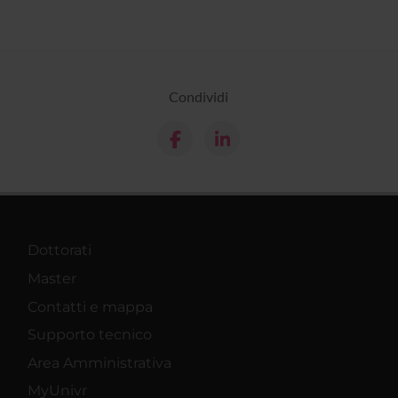
Condividi
Dottorati
Master
Contatti e mappa
Supporto tecnico
Area Amministrativa
MyUnivr